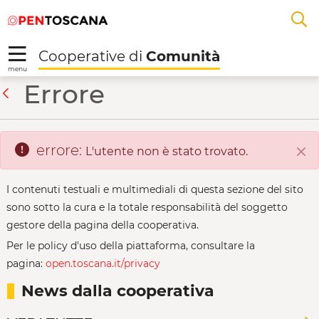
Salta
Salta
Skip to Main Content
A
al
al
menu
Footer
L
Cooperative di
Comunità
R
menu
La C.I.A - Cooperative
Errore
Indietro
errore:
L'utente non è stato trovato.
Chi
I contenuti testuali e multimediali di questa sezione del sito
sono sotto la cura e la totale responsabilità del soggetto
gestore della pagina della cooperativa.
Per le policy d'uso della piattaforma, consultare la
pagina:
open.toscana.it/privacy
News dalla cooperativa