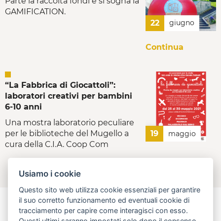
Parte la raccolta fondi e si sogna la
GAMIFICATION.
22
giugno
Continua
“La Fabbrica di Giocattoli”:
laboratori creativi per bambini
6-10 anni
Una mostra laboratorio peculiare
per le biblioteche del Mugello a
19
maggio
cura della C.I.A. Coop Com
Continua
Usiamo i cookie
Questo sito web utilizza cookie essenziali per garantire
il suo corretto funzionamento ed eventuali cookie di
tracciamento per capire come interagisci con esso.
Questi ultimi saranno impostati solo dopo il consenso.