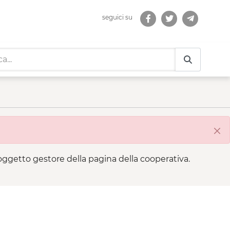
seguici su
ità
Chi
 soggetto gestore della pagina della cooperativa.