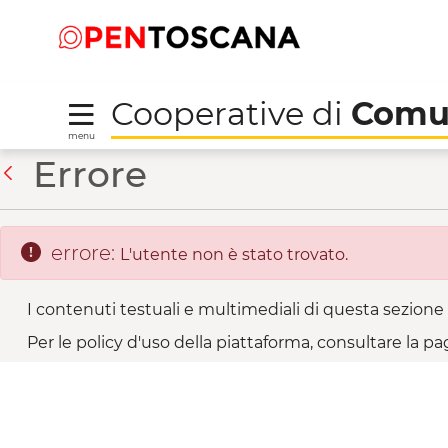
Salta
Salta
Skip to Main Content
al
al
menu
Footer
Cooperative di
Comu
menu
Vallesanta di Corezzo 
Errore
Indietro
errore:
L'utente non è stato trovato.
I contenuti testuali e multimediali di questa sezione 
Per le policy d'uso della piattaforma, consultare la pa