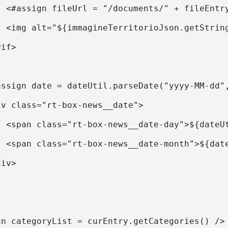
  <#assign fileUrl = "/documents/" + fileEntr
  <img alt="${immagineTerritorioJson.getStrin
#if> 
assign date = dateUtil.parseDate("yyyy-MM-dd"
iv class="rt-box-news__date"> 
  <span class="rt-box-news__date-day">${dateU
  <span class="rt-box-news__date-month">${dat
div> 
 
gn categoryList = curEntry.getCategories() />