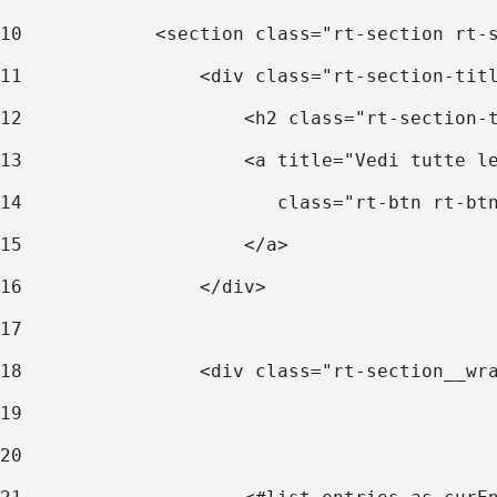
10
            <section class="rt-section rt-
11
                <div class="rt-section-tit
12
                    <h2 class="rt-section-
13
                    <a title="Vedi tutte l
14
                       class="rt-btn rt-bt
15
                    </a> 
16
                </div> 
17
18
                <div class="rt-section__wr
19
20