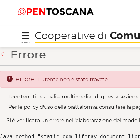
Salta
Salta
Skip to Main Content
al
al
menu
Footer
Cooperative di
Comu
menu
La Guinadese - Cooper
Errore
Indietro
errore:
L'utente non è stato trovato.
I contenuti testuali e multimediali di questa sezione 
Per le policy d'uso della piattaforma, consultare la pa
Si è verificato un errore nell'elaborarazione del modell
Java method "static com.liferay.document.libr