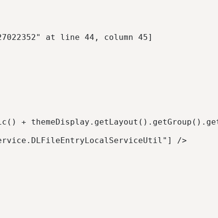
ic() + themeDisplay.getLayout().getGroup().ge
ervice.DLFileEntryLocalServiceUtil"] /> 