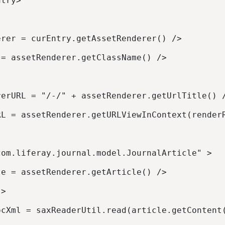
ntry> 
erer = curEntry.getAssetRenderer() /> 
 = assetRenderer.getClassName() /> 
rerURL = "/-/" + assetRenderer.getUrlTitle() 
RL = assetRenderer.getURLViewInContext(render
com.liferay.journal.model.JournalArticle" > 
le = assetRenderer.getArticle() /> 
 > 
ocXml = saxReaderUtil.read(article.getContent