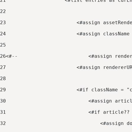
21
                    <#list entries as curE
22
23
                        <#assign assetRend
24
                        <#assign className
25
26
<#--                        <#assign rende
27
                        <#assign rendererU
28
29
                        <#if className = "
30
                            <#assign artic
31
                            <#if article??
32
                                <#assign d