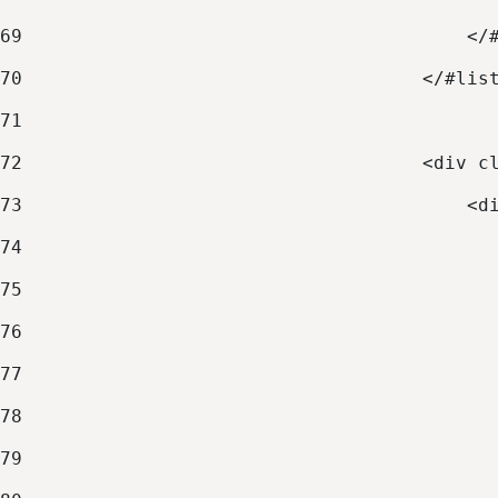
69
                                        </
70
                                    </#lis
71
72
                                    <div c
73
                                        <d
74
                                          
75
                                          
76
                                          
77
                                          
78
                                          
79
                                          