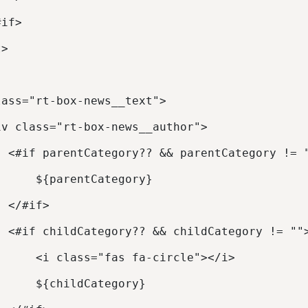
#if> 
t> 
lass="rt-box-news__text"> 
iv class="rt-box-news__author"> 
  <#if parentCategory?? && parentCategory != 
      ${parentCategory} 
  </#if> 
  <#if childCategory?? && childCategory != ""
      <i class="fas fa-circle"></i> 
      ${childCategory} 