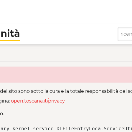
nità
ative di Comunità
del sito sono sotto la cura e la totale responsabilità del
gina:
open.toscana.it/privacy
o.
ary.kernel.service.DLFileEntryLocalServiceUti