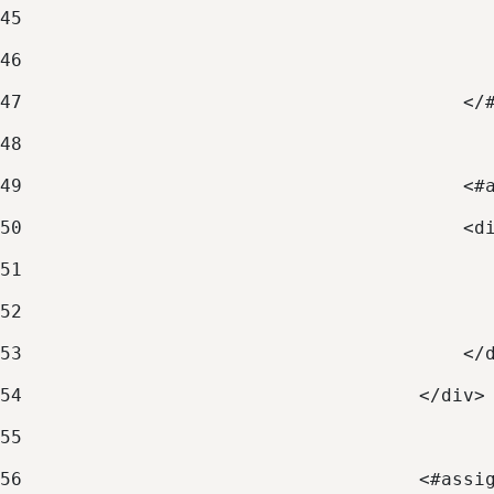
45
                                          
46
                                          
47
                                        </
48
49
                                        <#
50
                                        <d
51
                                          
52
                                          
53
                                        </
54
                                    </div>
55
56
                                    <#assi