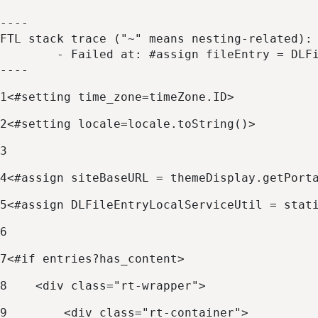
----

FTL stack trace ("~" means nesting-related):

	- Failed at: #assign fileEntry = DLFileEntryLocalS...  [in template "10155#10195#27022352" at line 44, column 45]

----
1
<#setting time_zone=timeZone.ID> 
2
<#setting locale=locale.toString()> 
3
4
<#assign siteBaseURL = themeDisplay.getPort
5
<#assign DLFileEntryLocalServiceUtil = stat
6
7
<#if entries?has_content> 
8
    <div class="rt-wrapper"> 
9
        <div class="rt-container"> 