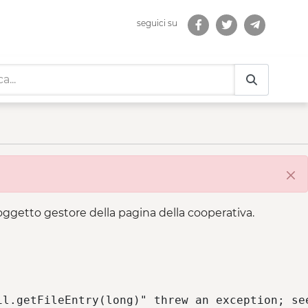
seguici su
Chi
 soggetto gestore della pagina della cooperativa.
l.getFileEntry(long)" threw an exception; see