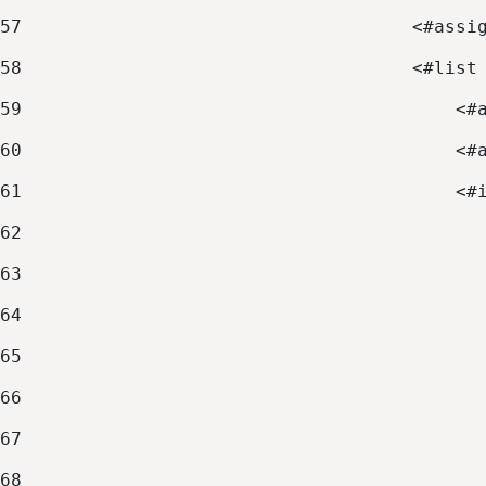
57
                                    <#assi
58
                                    <#list
59
                                        <#
60
                                        <#
61
                                        <#
62
                                          
63
                                          
64
                                          
65
                                          
66
                                          
67
                                          
68
                                          