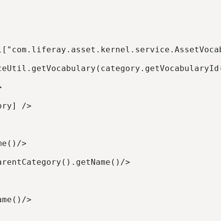
l["com.liferay.asset.kernel.service.AssetVoca
ceUtil.getVocabulary(category.getVocabularyId
> 
ory] /> 
me()/> 
arentCategory().getName()/> 
ame()/> 