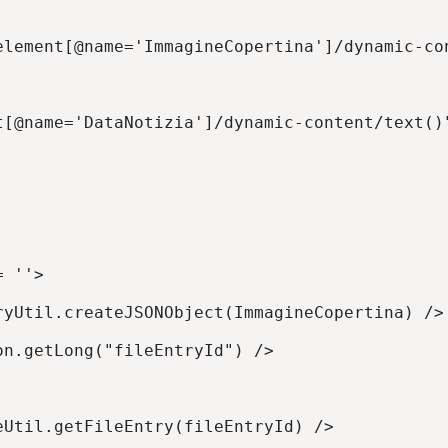
element[@name='ImmagineCopertina']/dynamic-co
t[@name='DataNotizia']/dynamic-content/text()
= ''> 
ryUtil.createJSONObject(ImmagineCopertina) />
on.getLong("fileEntryId") /> 
eUtil.getFileEntry(fileEntryId) /> 