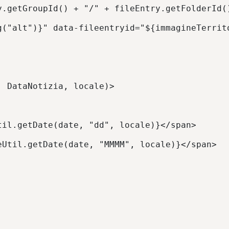
y.getGroupId() + "/" + fileEntry.getFolderId(
g("alt")}" data-fileentryid="${immagineTerrit
, DataNotizia, locale)> 
til.getDate(date, "dd", locale)}</span> 
eUtil.getDate(date, "MMMM", locale)}</span> 
 