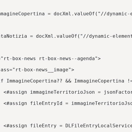
mmagineCopertina = docXml.valueOf("//dynamic-
ataNotizia = docXml.valueOf("//dynamic-elemen
="rt-box-news rt-box-news--agenda"> 
lass="rt-box-news__image"> 
if ImmagineCopertina?? && ImmagineCopertina !
  <#assign immagineTerritorioJson = jsonFacto
  <#assign fileEntryId = immagineTerritorioJs
  <#assign fileEntry = DLFileEntryLocalServic