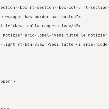
section--box rt-section--box-col-3 rt-section
le-wrapper has-border has-button"> 
title">News dalla cooperativa</h2> 
e notizie" aria-label="Vedi tutte le notizie"
n-light rt-btn-view">Vedi tutte <i aria-hidde
apper"> 