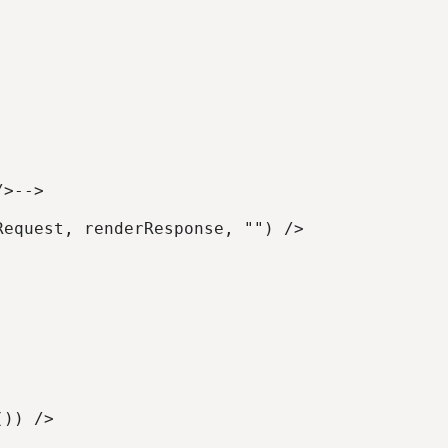
/>--> 
Request, renderResponse, "") /> 
()) /> 