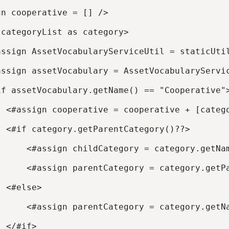
gn cooperative = [] /> 
 categoryList as category> 
assign AssetVocabularyServiceUtil = staticUti
assign assetVocabulary = AssetVocabularyServi
if assetVocabulary.getName() == "Cooperative"
  <#assign cooperative = cooperative + [categ
  <#if category.getParentCategory()??> 
      <#assign childCategory = category.getNa
      <#assign parentCategory = category.getP
  <#else> 
      <#assign parentCategory = category.getN
  </#if> 