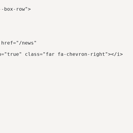
--box-row"> 
 href="/news" 
n="true" class="far fa-chevron-right"></i> 