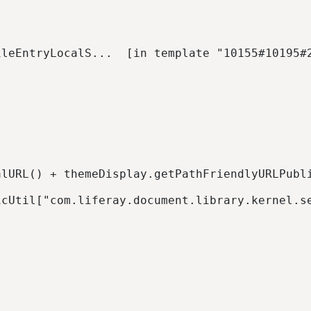
alURL() + themeDisplay.getPathFriendlyURLPubl
icUtil["com.liferay.document.library.kernel.s