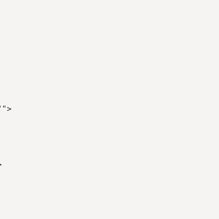
""> 
> 