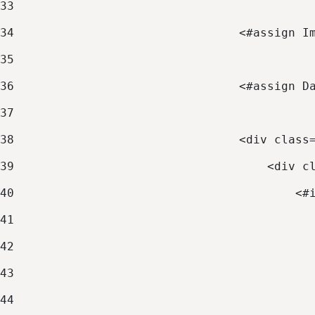
33
34
                                <#assign I
35
36
                                <#assign D
37
38
                                <div class
39
                                    <div c
40
                                        <#
41
                                          
42
                                          
43
44
                                          