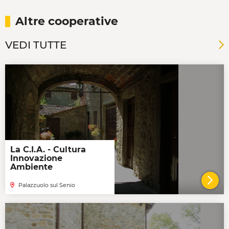
Altre cooperative
VEDI TUTTE
La C.I.A. - Cultura
Innovazione
Ambiente
Palazzuolo sul Senio
VAI 