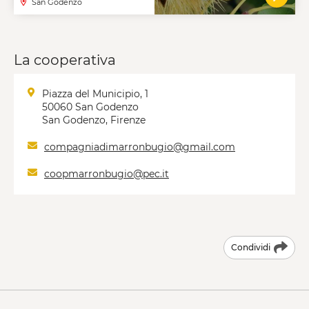
San Godenzo
VAI A
La cooperativa
Piazza del Municipio, 1
50060 San Godenzo
San Godenzo, Firenze
compagniadimarronbugio@gmail.com
coopmarronbugio@pec.it
Condividi