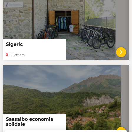
Sigeric
Filattiera
VAI 
Sassalbo economia
solidale