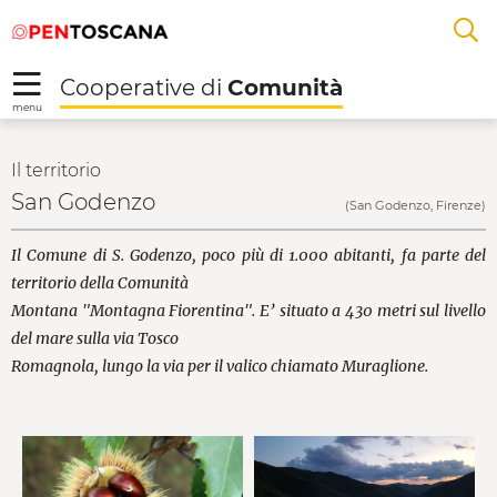
Salta
Salta
Skip to Main Content
A
al
al
menu
Footer
L
Cooperative di
Comunità
R
menu
San Godenzo - Cooper
Il territorio
San Godenzo
(San Godenzo, Firenze)
Il Comune di S. Godenzo, poco più di 1.000 abitanti, fa parte del
territorio della Comunità
Montana "Montagna Fiorentina". E’ situato a 430 metri sul livello
del mare sulla via Tosco
Romagnola, lungo la via per il valico chiamato Muraglione.