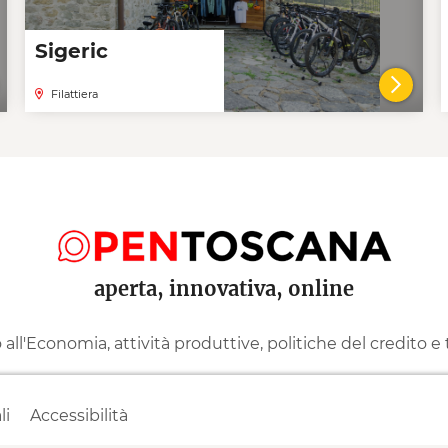
Sigeric
Filattiera
AI AL DETTAGLIO DELLA COOPERATIVA
VAI 
aperta, innovativa, online
ll'Economia, attività produttive, politiche del credito e
li
Accessibilità