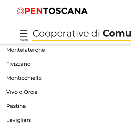
Salta
Salta
Skip to Main Content
al
al
menu
Footer
Cooperative di
Comu
menu
Dettaglio Territorio -
Montelaterone
Fivizzano
Monticchiello
Vivo d’Orcia
Pastina
Levigliani