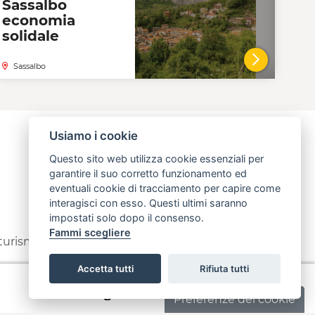
Sassalbo
economia
solidale
Sassalbo
AL DETTAGLIO DELLA COOPERATIVA
VAI AL 
Usiamo i cookie
Questo sito web utilizza cookie essenziali per
garantire il suo corretto funzionamento ed
eventuali cookie di tracciamento per capire come
interagisci con esso. Questi ultimi saranno
impostati solo dopo il consenso.
Fammi scegliere
 turismo
info@open.toscana.it
Accetta tutti
Rifiuta tutti