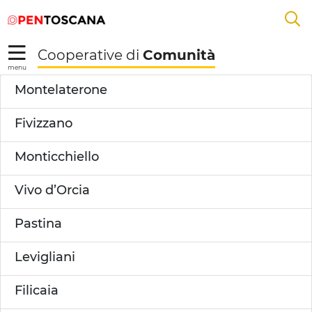
Salta
Salta
Skip to Main Content
A
al
al
menu
Footer
L
Cooperative di
Comunità
R
menu
Dettaglio Territorio -
Montelaterone
Fivizzano
Monticchiello
Vivo d’Orcia
Pastina
Levigliani
Filicaia