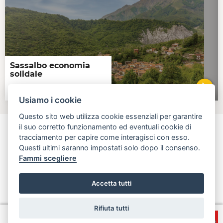
Sassalbo economia
solidale
Sassalbo
VAI 
Usiamo i cookie
Questo sito web utilizza cookie essenziali per garantire
il suo corretto funzionamento ed eventuali cookie di
tracciamento per capire come interagisci con esso.
Questi ultimi saranno impostati solo dopo il consenso.
aperta, innovativa, online
Fammi scegliere
Regione Toscana - Assessorato all'Economia, attività produttive,
politiche del credito e turismo
Accetta tutti
info@open.toscana.it
Rifiuta tutti
Accesso
Privacy e Note
Accessibilità
Cooperative
legali