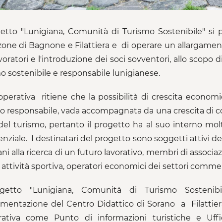
getto "Lunigiana, Comunità di Turismo Sostenibile" si p
zone di Bagnone e Filattiera e di operare un allargame
avoratori e l'introduzione dei soci sovventori, allo scopo
o sostenibile e responsabile lunigianese.
perativa ritiene che la possibilità di crescita economi
o responsabile, vada accompagnata da una crescita di con
 del turismo, pertanto il progetto ha al suo interno m
enziale. I destinatari del progetto sono soggetti attivi 
ni alla ricerca di un futuro lavorativo, membri di associaz
 attività sportiva, operatori economici dei settori commerci
ogetto "Lunigiana, Comunità di Turismo Sostenibil
ementazione del Centro Didattico di Sorano a Filattier
rativa come Punto di informazioni turistiche e Uff