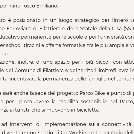
ppennino Tosco Emiliano.
tro è posizionato in un luogo strategico per l'intero te
ne Ferroviaria di Filattiera e della Statale della Cisa (
ducativo permanente per le scuole e per l’università con 
 school, tirocini e offerte formative tra le più ampie e v
one.
azione, inoltre, di uno spazio per i più piccoli con att
e del Comune di Filattiera e dei territori limitrofi, avrà l
tà, incentivare la permanenza delle famiglie nel territori
 sarà anche la sede del progetto Parco Bike e punto di pa
ita per promuovere la mobilità sostenibile nel Parco,
nza ai turisti che si muovono in bicicletta.
 ad interventi di implementazione sulla connettività 
e, diventare uno spazio di Co-Working e Laboratorio delle