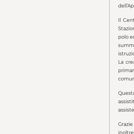
dell’A
Il Cen
Stazio
polo e
summer
istruzi
La cre
primari
comuni
Questa
assist
assiste
Grazie
inoltr