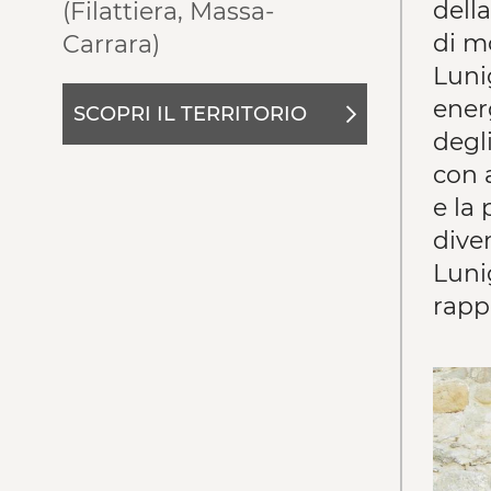
della
(Filattiera, Massa-
di mo
Carrara)
Luni
ener
SCOPRI IL TERRITORIO
degli
con a
e la 
dive
Lunig
rappr