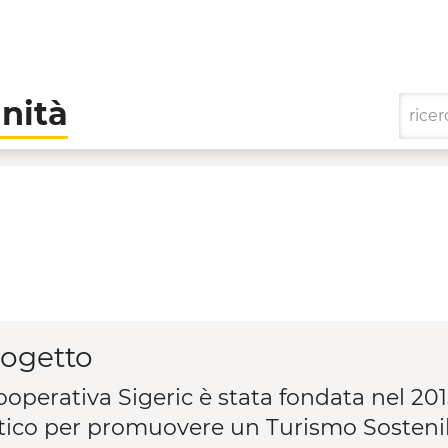
nità
di Comunità
rogetto
operativa Sigeric è stata fondata nel 201
stico per promuovere un Turismo Sosteni