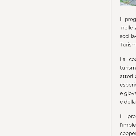
Il pro
nelle 
soci l
Turism
La coo
turism
attori
esperi
e giova
e della
Il pr
l’impl
coope