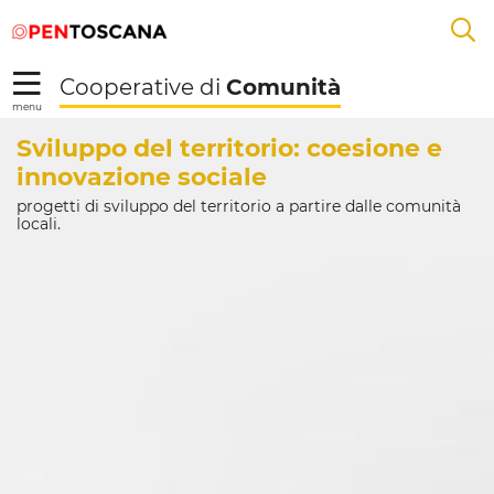
Salta
Salta
Saut au contenu principal
A
al
al
menu
Footer
L
Cooperative di
Comunità
R
menu
Home - Cooperative d
Sviluppo del territorio: coesione e
innovazione sociale
progetti di sviluppo del territorio a partire dalle comunità
locali.