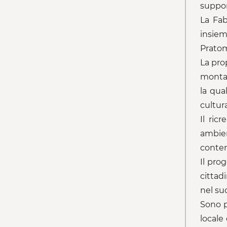
suppor
La Fab
insiem
Pratom
La pro
montag
la qua
cultura
Il ric
ambien
conten
Il pro
cittad
nel su
Sono p
locale