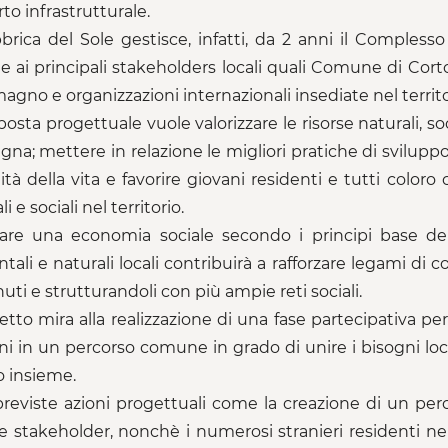
to infrastrutturale.
brica del Sole gestisce, infatti, da 2 anni il Comples
e ai principali stakeholders locali quali Comune di Co
agno e organizzazioni internazionali insediate nel territor
posta progettuale vuole valorizzare le risorse naturali, s
na; mettere in relazione le migliori pratiche di sviluppo
lità della vita e favorire giovani residenti e tutti color
li e sociali nel territorio.
reare una economia sociale secondo i principi base del
tali e naturali locali contribuirà a rafforzare legami di
uti e strutturandoli con più ampie reti sociali.
getto mira alla realizzazione di una fase partecipativa pe
ini in un percorso comune in grado di unire i bisogni local
o insieme.
reviste azioni progettuali come la creazione di un per
 e stakeholder, nonchè i numerosi stranieri residenti nell