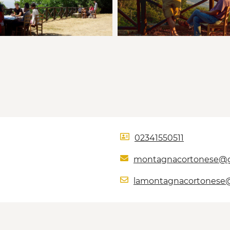
02341550511
montagnacortonese@g
lamontagnacortonese@l