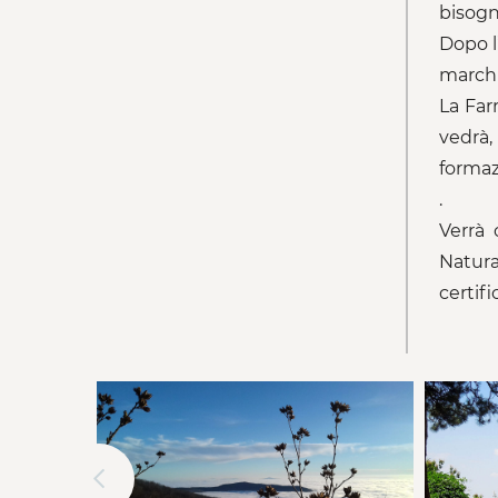
bisogni
Dopo l
marchi
La Far
vedrà,
formaz
.
Verrà 
Natura 
certifi