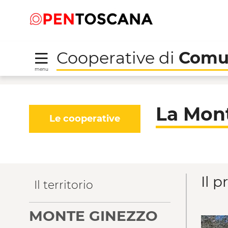
Salta
Salta
Saut au contenu principal
al
al
menu
Footer
Cooperative di
Comu
menu
La Montagna Cortones
La Mon
Le cooperative
Il p
Il territorio
MONTE GINEZZO