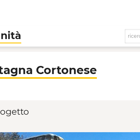
nità
e - Cooperative di Co
tagna Cortonese
rogetto