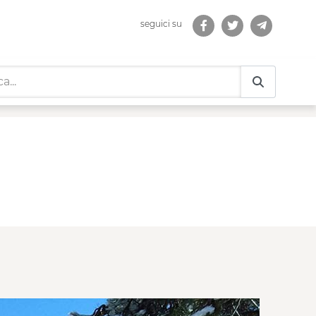
seguici su
munità