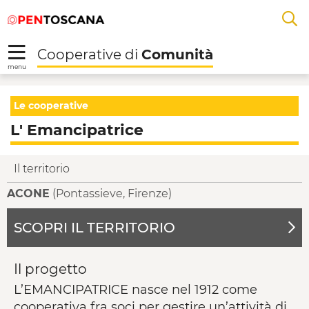
Salta
Salta
Skip to Main Content
A
al
al
menu
Footer
L
Cooperative di
Comunità
R
menu
L' Emancipatrice - Co
Le cooperative
L' Emancipatrice
Il territorio
ACONE
(Pontassieve, Firenze)
SCOPRI IL TERRITORIO
Il progetto
L’EMANCIPATRICE nasce nel 1912 come
cooperativa fra soci per gestire un’attività di