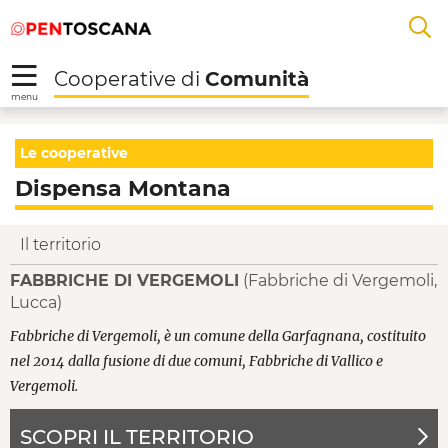
Salta
Salta
Skip to Main Content
A
al
al
menu
Footer
L
Cooperative di
Comunità
R
menu
Dispensa Montana - C
Le cooperative
Dispensa Montana
Il territorio
FABBRICHE DI VERGEMOLI
(Fabbriche di Vergemoli,
Lucca)
Fabbriche di Vergemoli, è un comune della Garfagnana, costituito
nel 2014 dalla fusione di due comuni, Fabbriche di Vallico e
Vergemoli.
SCOPRI IL TERRITORIO