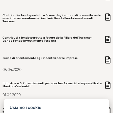
Contributi a fondo perduto a favore degli empori di comunità nelle
aree interne, montane ed insulari- Bando Fondo investimenti
Toscana
Contributi a fondo perduto a favore della Filiera del Turismo -
Bando Fondo Investimento Toscana
Guida di orientamento agli incentivi per le imprese
05.04.2020
Industria 4.0: finanziamenti per voucher formativi a imprenditori e
liberi professionisti
01.04.2020
Usiamo i cookie
Microcredito: finanziamenti per start up e nuove imprese - ad
esaurimento fondi