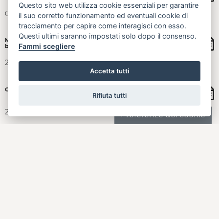
Questo sito web utilizza cookie essenziali per garantire
04.03.2020
il suo corretto funzionamento ed eventuali cookie di
tracciamento per capire come interagisci con esso.
Questi ultimi saranno impostati solo dopo il consenso.
Microcredito a tasso zero per investimenti in nuove tecnologie:
Fammi scegliere
bando 2018-ad esaurimento fondi
20.02.2020
Accetta tutti
Contributi 2020, 740 mila euro a cooperative di comunità
Rifiuta tutti
28.02.2020
Avviso per concessione di voucher per l'accesso a spazi di
coworking
03.04.2019