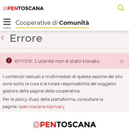
Salta
Salta
Skip to Main Content
A
al
al
menu
Footer
L
Cooperative di
Comunità
R
menu
Il Girasole - Cooperat
Errore
Indietro
errore:
L'utente non è stato trovato.
Chi
I contenuti testuali e multimediali di questa sezione del sito
sono sotto la cura e la totale responsabilità del soggetto
gestore della pagina della cooperativa.
Per le policy d'uso della piattaforma, consultare la
pagina:
open.toscana.it/privacy