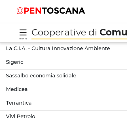
Salta
Salta
Skip to Main Content
al
al
menu
Footer
Cooperative di
Comu
menu
Il Feudo - Cooperativ
La C.I.A. - Cultura Innovazione Ambiente
Sigeric
Sassalbo economia solidale
Medicea
Terrantica
Vivi Petroio