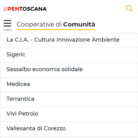
Salta
Salta
Skip to Main Content
A
al
al
menu
Footer
L
Cooperative di
Comunità
R
menu
Filo&Fibra - Cooperat
La C.I.A. - Cultura Innovazione Ambiente
Sigeric
Sassalbo economia solidale
Medicea
Terrantica
Vivi Petroio
Vallesanta di Corezzo