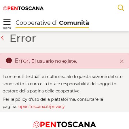
Salta
Salta
Saltar al contenido principal
A
al
al
menu
Footer
L
Cooperative di
Comunità
R
menu
Filicaia Viva - Cooper
Error
Atrás
Error:
El usuario no existe.
Cer
I contenuti testuali e multimediali di questa sezione del sito
sono sotto la cura e la totale responsabilità del soggetto
gestore della pagina della cooperativa.
Per le policy d'uso della piattaforma, consultare la
pagina:
open.toscana.it/privacy