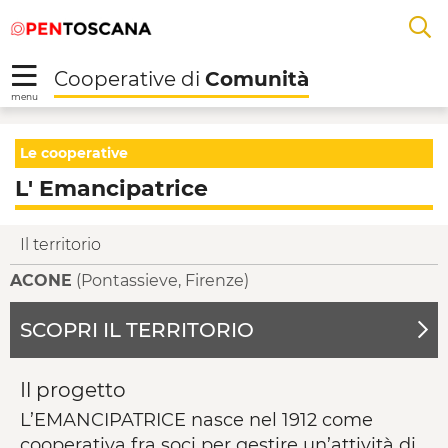
Salta
Salta
Skip to Main Content
A
al
al
menu
Footer
L
Cooperative di
Comunità
R
menu
L' Emancipatrice - Co
Le cooperative
L' Emancipatrice
Il territorio
ACONE
(Pontassieve, Firenze)
SCOPRI IL TERRITORIO
Il progetto
L’EMANCIPATRICE nasce nel 1912 come
cooperativa fra soci per gestire un’attività di