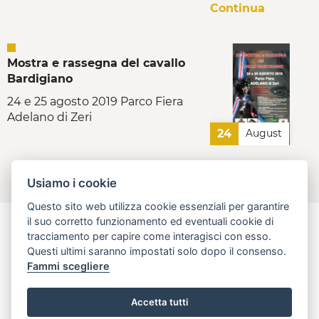
Continua
Mostra e rassegna del cavallo
Bardigiano
24 e 25 agosto 2019 Parco Fiera
Adelano di Zeri
24
August
Continua
Usiamo i cookie
Questo sito web utilizza cookie essenziali per garantire
il suo corretto funzionamento ed eventuali cookie di
tracciamento per capire come interagisci con esso.
Questi ultimi saranno impostati solo dopo il consenso.
aperta, innovativa, online
Fammi scegliere
Regione Toscana - Assessorato all'Economia, attività produttive,
politiche del credito e turismo
Accetta tutti
info@open.toscana.it