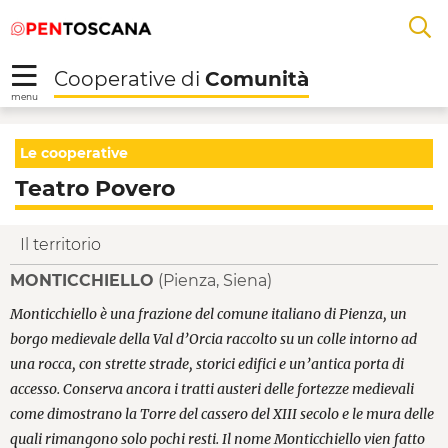
Salta
Salta
Skip to Main Content
A
al
al
menu
Footer
L
Cooperative di
Comunità
R
menu
Teatro Povero - Coope
Le cooperative
Teatro Povero
Il territorio
MONTICCHIELLO
(Pienza, Siena)
Monticchiello è una frazione del comune italiano di Pienza, un
borgo medievale della Val d’Orcia raccolto su un colle intorno ad
una rocca, con strette strade, storici edifici e un’antica porta di
accesso. Conserva ancora i tratti austeri delle fortezze medievali
come dimostrano la Torre del cassero del XIII secolo e le mura delle
quali rimangono solo pochi resti. Il nome Monticchiello vien fatto