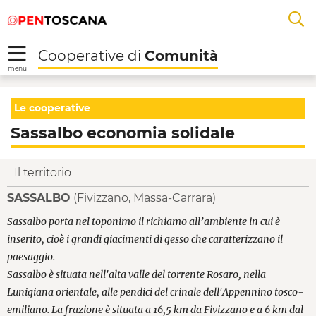
Salta
Salta
Skip to Main Content
A
al
al
menu
Footer
L
Cooperative di
Comunità
R
menu
Sassalbo economia sol
Le cooperative
Sassalbo economia solidale
Il territorio
SASSALBO
(Fivizzano, Massa-Carrara)
Sassalbo porta nel toponimo il richiamo all’ambiente in cui è
inserito, cioè i grandi giacimenti di gesso che caratterizzano il
paesaggio.
Sassalbo è situata nell'alta valle del torrente Rosaro, nella
Lunigiana orientale, alle pendici del crinale dell'Appennino tosco-
emiliano. La frazione è situata a 16,5 km da Fivizzano e a 6 km dal