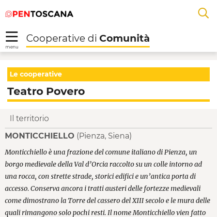
Salta
Salta
Skip to Main Content
A
al
al
menu
Footer
L
Cooperative di
Comunità
R
menu
Teatro Povero - Coope
Le cooperative
Teatro Povero
Il territorio
MONTICCHIELLO
(Pienza, Siena)
Monticchiello è una frazione del comune italiano di Pienza, un
borgo medievale della Val d’Orcia raccolto su un colle intorno ad
una rocca, con strette strade, storici edifici e un’antica porta di
accesso. Conserva ancora i tratti austeri delle fortezze medievali
come dimostrano la Torre del cassero del XIII secolo e le mura delle
quali rimangono solo pochi resti. Il nome Monticchiello vien fatto