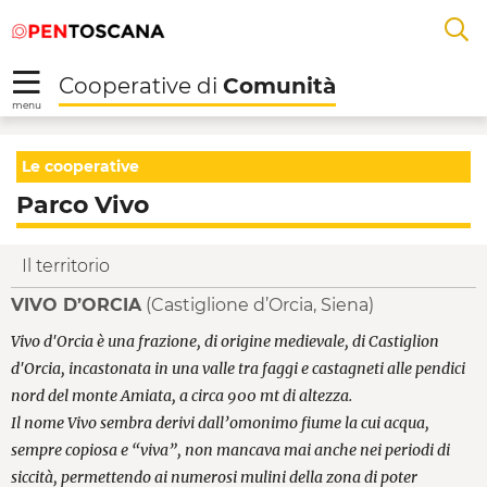
Salta
Salta
Skip to Main Content
A
al
al
menu
Footer
L
Cooperative di
Comunità
R
menu
Parco Vivo - Cooperat
Le cooperative
Parco Vivo
Il territorio
VIVO D’ORCIA
(Castiglione d’Orcia, Siena)
Vivo d'Orcia è una frazione, di origine medievale, di Castiglion
d'Orcia, incastonata in una valle tra faggi e castagneti alle pendici
nord del monte Amiata, a circa 900 mt di altezza.
Il nome Vivo sembra derivi dall’omonimo fiume la cui acqua,
sempre copiosa e “viva”, non mancava mai anche nei periodi di
siccità, permettendo ai numerosi mulini della zona di poter