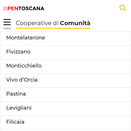
Salta
Salta
Skip to Main Content
A
al
al
menu
Footer
L
Cooperative di
Comunità
R
menu
Dettaglio Territorio -
Montelaterone
Fivizzano
Monticchiello
Vivo d’Orcia
Pastina
Levigliani
Filicaia