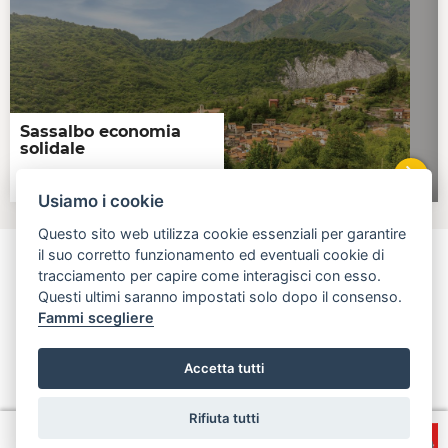
Sassalbo economia
solidale
Sassalbo
VAI 
Usiamo i cookie
Questo sito web utilizza cookie essenziali per garantire
il suo corretto funzionamento ed eventuali cookie di
tracciamento per capire come interagisci con esso.
Questi ultimi saranno impostati solo dopo il consenso.
aperta, innovativa, online
Fammi scegliere
Regione Toscana - Assessorato all'Economia, attività produttive,
politiche del credito e turismo
Accetta tutti
info@open.toscana.it
Rifiuta tutti
Accesso
Privacy e Note
Accessibilità
Cooperative
legali