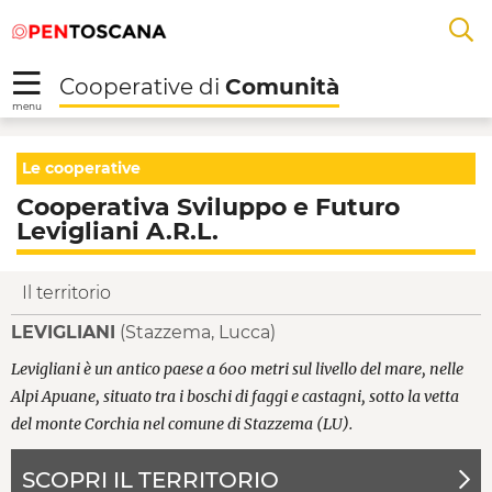
Salta
Salta
Skip to Main Content
A
al
al
menu
Footer
L
Cooperative di
Comunità
R
menu
Cooperativa Sviluppo e
Le cooperative
Cooperativa Sviluppo e Futuro
Levigliani A.R.L.
Il territorio
LEVIGLIANI
(Stazzema, Lucca)
Levigliani è un antico paese a 600 metri sul livello del mare, nelle
Alpi Apuane, situato tra i boschi di faggi e castagni, sotto la vetta
del monte Corchia nel comune di Stazzema (LU).
SCOPRI IL TERRITORIO