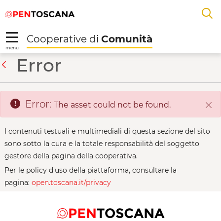
Salta
Salta
Skip to Main Content
A
al
al
menu
Footer
L
Cooperative di
Comunità
R
menu
Alter Eco - Cooperativ
Error
Back
Error:
The asset could not be found.
Clo
I contenuti testuali e multimediali di questa sezione del sito
sono sotto la cura e la totale responsabilità del soggetto
gestore della pagina della cooperativa.
Per le policy d'uso della piattaforma, consultare la
pagina:
open.toscana.it/privacy