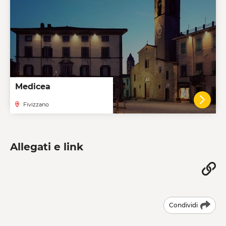
Medicea
Fivizzano
VAI A
Allegati e link
Condividi