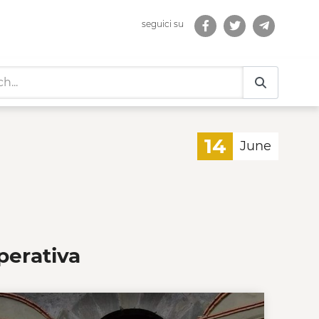
seguici su
14
June
perativa