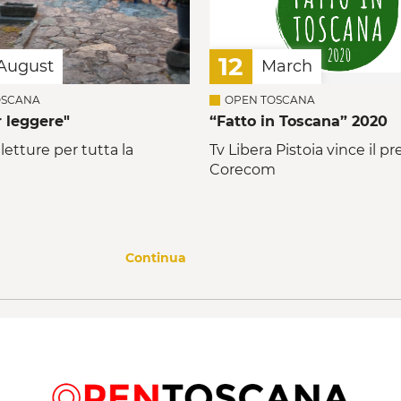
12
August
March
OSCANA
OPEN TOSCANA
r leggere"
“Fatto in Toscana” 2020
 letture per tutta la
Tv Libera Pistoia vince il p
Corecom
Continua