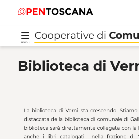
Salta
Salta
Skip to Main Content
al
al
menu
Footer
Cooperative di
Comu
menu
Biblioteca di Verni - 
Biblioteca di Ver
La biblioteca di Verni sta crescendo! Stiamo
distaccata della biblioteca di comunale di Gall
biblioteca sarà direttamente collegata con l
anche i libri catalogati nella frazione di 