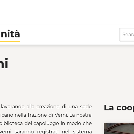
nità
Cooperative di Comunità
ni
La coo
 lavorando alla creazione di una sede
icano nella frazione di Verni. La nostra
a biblioteca del capoluogo in modo che
Verni saranno registrati nel sistema