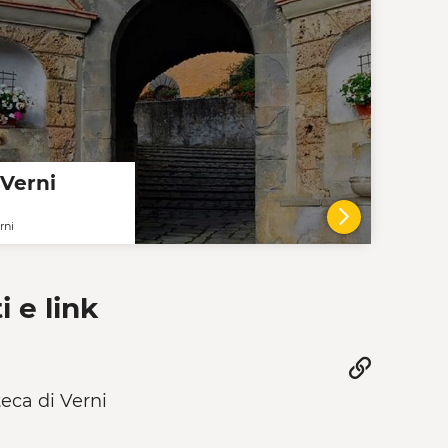
 Verni
rni
VAI AL DE
i e link
teca di Verni