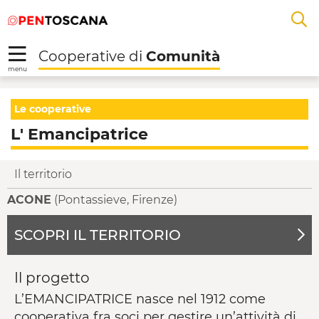
Salta
Salta
Skip to Main Content
A
al
al
menu
Footer
L
Cooperative di
Comunità
R
menu
L' Emancipatrice - Co
Le cooperative
L' Emancipatrice
Il territorio
ACONE
(Pontassieve, Firenze)
SCOPRI IL TERRITORIO
Il progetto
L’EMANCIPATRICE nasce nel 1912 come
cooperativa fra soci per gestire un’attività di