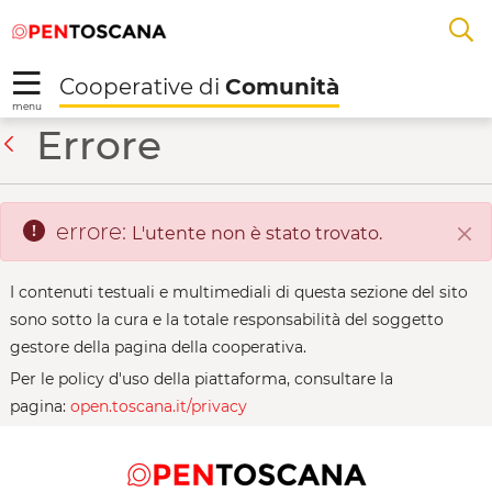
Salta
Salta
Skip to Main Content
A
al
al
menu
Footer
L
Cooperative di
Comunità
R
menu
Alter Eco - Cooperativ
Errore
Indietro
errore:
L'utente non è stato trovato.
Chi
I contenuti testuali e multimediali di questa sezione del sito
sono sotto la cura e la totale responsabilità del soggetto
gestore della pagina della cooperativa.
Per le policy d'uso della piattaforma, consultare la
pagina:
open.toscana.it/privacy