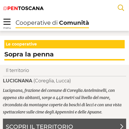
Salta
Salta
Skip to Main Content
A
al
al
menu
Footer
L
Cooperative di
Comunità
R
menu
Sopra la penna - Coop
Le cooperative
Sopra la penna
Il territorio
LUCIGNANA
(Coreglia, Lucca)
Lucignana, frazione del comune di Coreglia Antelminelli, con
appena 180 abitanti, sorge a 448 metri sul livello del mare,
circondata da montagne coperte da boschi di lecci e con una vista
spettacolare sulle cime degli Appennini e delle Apuane.
SCOPRI IL TERRITORIO