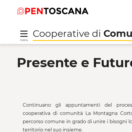
Salta
Salta
Skip to Main Content
al
al
menu
Footer
Cooperative di
Comu
menu
Presente e Futuro del
Presente e Futu
Continuano gli appuntamenti del process
cooperativa di comunità La Montagna Corton
percorso comune in grado di unire i bisogni loc
territorio nel suo insieme.