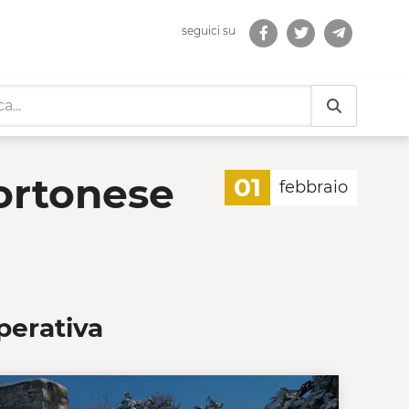
seguici su
 - Cooperative di Comu
ortonese
01
febbraio
perativa