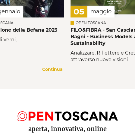
05
gennaio
maggio
OSCANA
OPEN TOSCANA
zione della Befana 2023
FILO&FIBRA - San Cascia
Bagni - Business Models
i Verni,
Sustainability
Analizzare, Riflettere e Cre
attraverso nuove visioni
Continua
aperta, innovativa, online