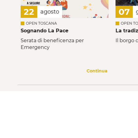
22
07
agosto
OPEN TOSCANA
OPEN T
Sognando La Pace
La tradi
Serata di beneficenza per
Il borgo d
Emergency
Continua