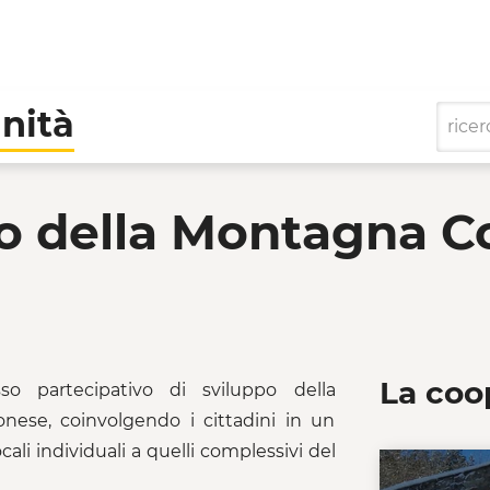
nità
la Montagna Cortonese
ro della Montagna C
La coo
o partecipativo di sviluppo della
ese, coinvolgendo i cittadini in un
ali individuali a quelli complessivi del