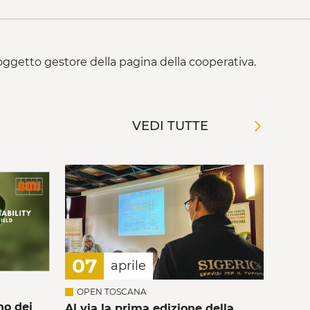
 soggetto gestore della pagina della cooperativa.
VEDI TUTTE
07
aprile
OPEN TOSCANA
no dei
Al via la prima edizione della