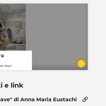
ra
dei Bagni
VAI AL DE
i e link
nave" di Anna Maria Eustachi