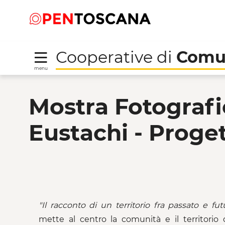
Salta
Salta
Skip to Main Content
al
al
menu
Footer
Cooperative di
Comu
menu
Mostra Fotografica "La
Mostra Fotografi
Eustachi - Proget
"Il
racconto
di
un
territorio
fra
passato
e
fut
mette al centro la comunità e il territorio