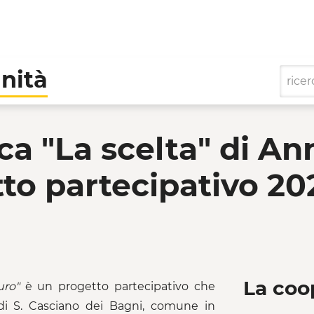
nità
 scelta" di Anna Maria
ca "La scelta" di An
to partecipativo 20
La coo
uro"
è un progetto partecipativo che
 di S. Casciano dei Bagni, comune in