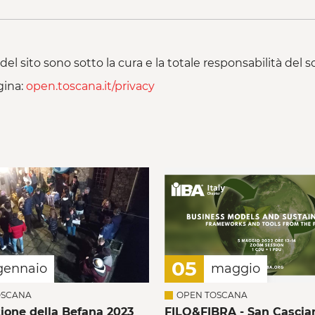
del sito sono sotto la cura e la totale responsabilità del
gina:
open.toscana.it/privacy
05
gennaio
maggio
OSCANA
OPEN TOSCANA
zione della Befana 2023
FILO&FIBRA - San Cascia