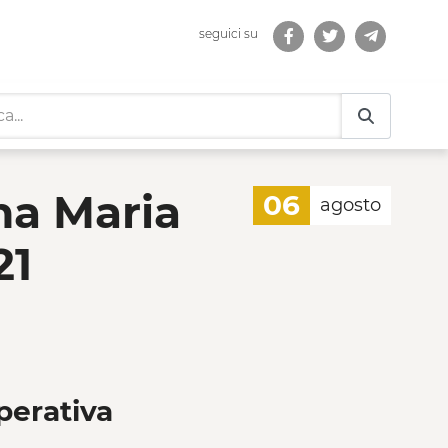
seguici su
 Eustachi - Progetto pa
na Maria
06
agosto
21
perativa