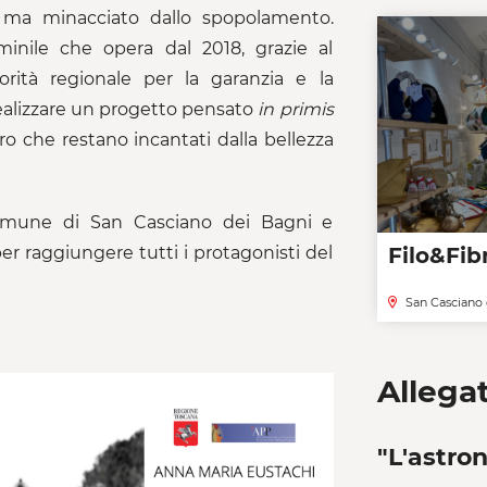
a, ma minacciato dallo spopolamento.
inile che opera dal 2018, grazie al
rità regionale per la garanzia e la
realizzare un progetto pensato
in
primis
ro che restano incantati dalla bellezza
omune di San Casciano dei Bagni e
Filo&Fib
 per raggiungere tutti i protagonisti del
San Casciano 
Allegat
"L'astro