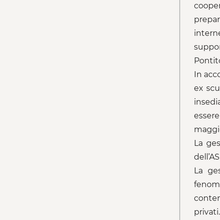
cooper
prepar
intern
support
Pontit
In acc
ex scu
insedi
essere
maggio
La ges
dell’AS
La ges
fenome
contem
privati.