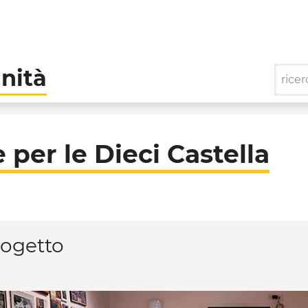
nità
astella - Cooperative d
 per le Dieci Castella
rogetto