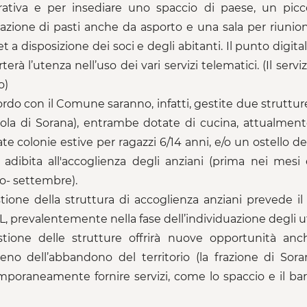
ativa e per insediare uno spaccio di paese, un picco
azione di pasti anche da asporto e una sala per riunioni
et a disposizione dei soci e degli abitanti. Il punto digit
erà l’utenza nell’uso dei vari servizi telematici. (Il serv
o)
ordo con il Comune saranno, infatti, gestite due struttur
ola di Sorana), entrambe dotate di cucina, attualment
ate colonie estive per ragazzi 6/14 anni, e/o un ostello d
 adibita all'accoglienza degli anziani (prima nei mes
- settembre).
tione della struttura di accoglienza anziani prevede il
L, prevalentemente nella fase dell’individuazione degli ute
tione delle strutture offrirà nuove opportunità anch
no dell’abbandono del territorio (la frazione di Sora
poraneamente fornire servizi, come lo spaccio e il bar