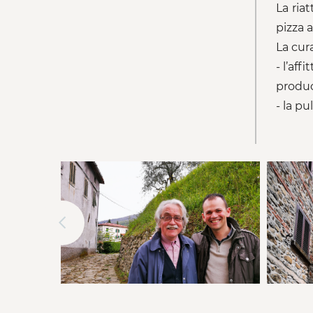
La ria
pizza a
La cur
- l’af
produc
- la pu