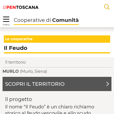
Salta
Salta
Skip to Main Content
A
al
al
menu
Footer
L
Cooperative di
Comunità
R
menu
Il Feudo - Cooperativ
Le cooperative
Il Feudo
Il territorio
MURLO
(Murlo, Siena)
SCOPRI IL TERRITORIO
Il progetto
Il nome “Il Feudo” è un chiaro richiamo
storico al feudo vescovile e allo scudo