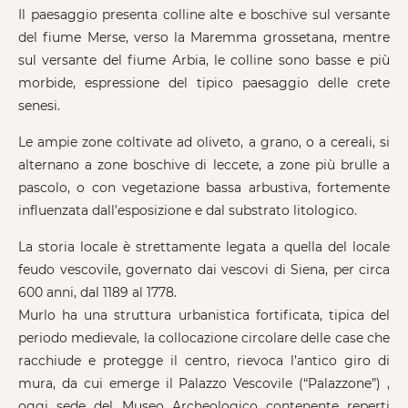
Il paesaggio presenta colline alte e boschive sul versante
del fiume Merse, verso la Maremma grossetana, mentre
sul versante del fiume Arbia, le colline sono basse e più
morbide, espressione del tipico paesaggio delle crete
senesi.
Le ampie zone coltivate ad oliveto, a grano, o a cereali, si
alternano a zone boschive di leccete, a zone più brulle a
pascolo, o con vegetazione bassa arbustiva, fortemente
influenzata dall’esposizione e dal substrato litologico.
La storia locale è strettamente legata a quella del locale
feudo vescovile, governato dai vescovi di Siena, per circa
600 anni, dal 1189 al 1778.
Murlo ha una struttura urbanistica fortificata, tipica del
periodo medievale, la collocazione circolare delle case che
racchiude e protegge il centro, rievoca l’antico giro di
mura, da cui emerge il Palazzo Vescovile (“Palazzone”) ,
oggi sede del Museo Archeologico contenente reperti