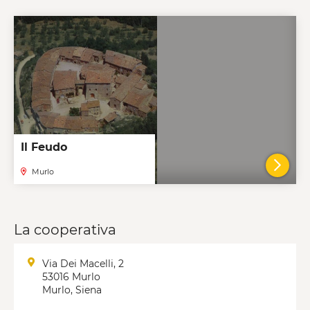
Il Feudo
Murlo
VAI A
La cooperativa
Via Dei Macelli, 2
53016 Murlo
Murlo, Siena