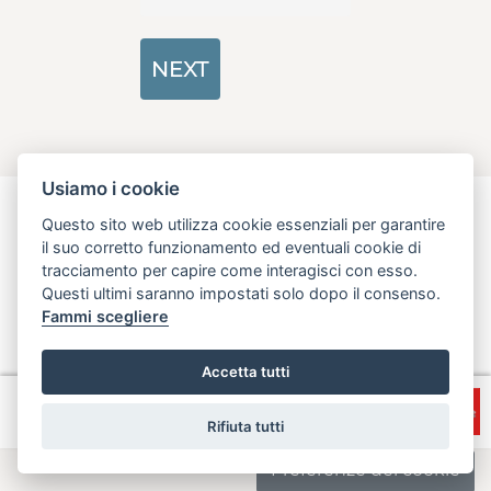
NEXT
Sign In
Usiamo i cookie
Questo sito web utilizza cookie essenziali per garantire
il suo corretto funzionamento ed eventuali cookie di
aperta, innovativa, online
tracciamento per capire come interagisci con esso.
Questi ultimi saranno impostati solo dopo il consenso.
Regione Toscana - Assessorato all'Economia, attività produttive,
politiche del credito e turismo
Fammi scegliere
info@open.toscana.it
Accetta tutti
Accesso
Privacy e Note
Accessibilità
Cooperative
legali
Rifiuta tutti