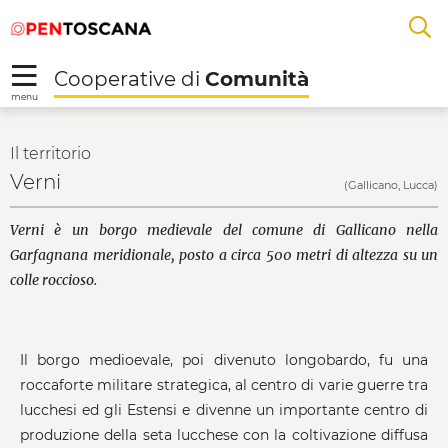
Salta
Salta
Skip to Main Content
A
al
al
menu
Footer
L
Cooperative di
Comunità
R
menu
Verni - Cooperative d
Il territorio
Verni
(Gallicano, Lucca)
Verni è un borgo medievale del comune di Gallicano nella
Garfagnana meridionale, posto a circa 500 metri di altezza su un
colle roccioso.
Il borgo medioevale, poi divenuto longobardo, fu una
roccaforte militare strategica, al centro di varie guerre tra
lucchesi ed gli Estensi e divenne un importante centro di
produzione della seta lucchese con la coltivazione diffusa