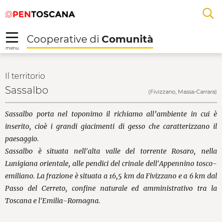
Salta
Salta
Skip to Main Content
A
al
al
menu
Footer
L
Cooperative di
Comunità
R
menu
Sassalbo - Cooperativ
Il territorio
Sassalbo
(Fivizzano, Massa-Carrara)
Sassalbo porta nel toponimo il richiamo all’ambiente in cui è
inserito, cioè i grandi giacimenti di gesso che caratterizzano il
paesaggio.
Sassalbo è situata nell'alta valle del torrente Rosaro, nella
Lunigiana orientale, alle pendici del crinale dell'Appennino tosco-
emiliano. La frazione è situata a 16,5 km da Fivizzano e a 6 km dal
Passo del Cerreto, confine naturale ed amministrativo tra la
Toscana e l'Emilia-Romagna.