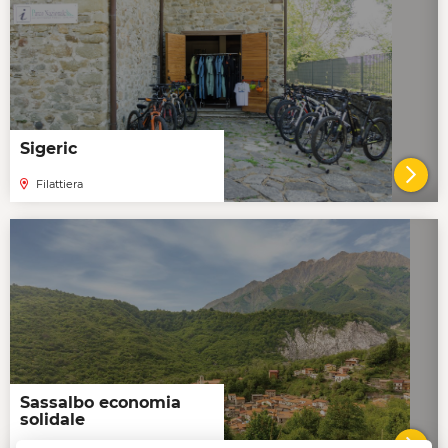
Sigeric
Filattiera
VAI 
Sassalbo economia
solidale