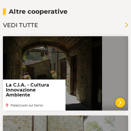
Altre cooperative
VEDI TUTTE
La C.I.A. - Cultura
Innovazione
Ambiente
Palazzuolo sul Senio
VAI 