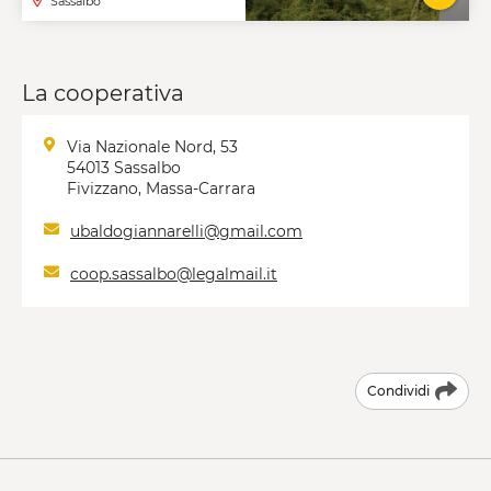
Sassalbo
VAI A
La cooperativa
Via Nazionale Nord, 53
54013 Sassalbo
Fivizzano, Massa-Carrara
ubaldogiannarelli@gmail.com
coop.sassalbo@legalmail.it
Condividi