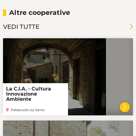
Altre cooperative
VEDI TUTTE
La C.I.A. - Cultura
Innovazione
Ambiente
Palazzuolo sul Senio
VAI 