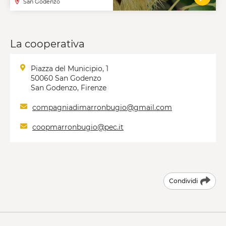
San Godenzo
VAI A
La cooperativa
Piazza del Municipio, 1
50060 San Godenzo
San Godenzo, Firenze
compagniadimarronbugio@gmail.com
coopmarronbugio@pec.it
Condividi