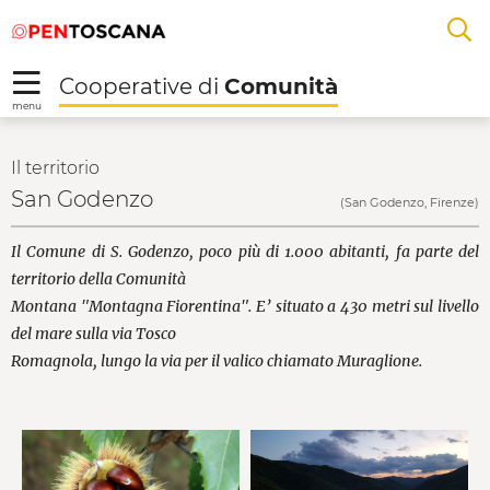
Salta
Salta
Skip to Main Content
A
al
al
menu
Footer
L
Cooperative di
Comunità
R
menu
San Godenzo - Cooper
Il territorio
San Godenzo
(San Godenzo, Firenze)
Il Comune di S. Godenzo, poco più di 1.000 abitanti, fa parte del
territorio della Comunità
Montana "Montagna Fiorentina". E’ situato a 430 metri sul livello
del mare sulla via Tosco
Romagnola, lungo la via per il valico chiamato Muraglione.