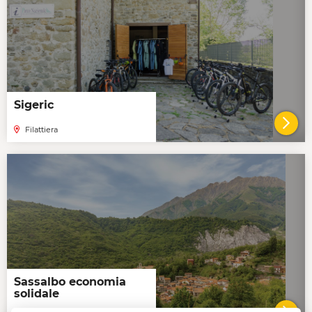
Sigeric
Filattiera
VAI 
Sassalbo economia
solidale