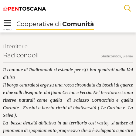
Salta
Salta
Skip to Main Content
A
al
al
menu
Footer
L
Cooperative di
Comunità
R
menu
Radicondoli - Coopera
Il territorio
Radicondoli
(Radicondoli, Siena)
Il comune di Radicondoli si estende per 132 km quadrati nella Val
d'Elsa
Il borgo centrale si erge su una rocca circondata da boschi di querce
e due valli disegnate dai fiumi Cecina e Feccia. Nel territorio ci sono
riserve naturali come quella di Palazzo Cornacchia e quella
Cornate- Frosini e boschi ricchi di biodiversità ( Le Carline e La
Selva ).
La bassa densità abitativa in un territorio così vasto, si unisce al
fenomeno di spopolamento progressivo che si è sviluppato a partire