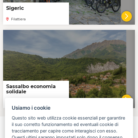
Sigeric
Filattiera
VAI 
Sassalbo economia
solidale
Sassalbo
VAI 
Usiamo i cookie
Questo sito web utilizza cookie essenziali per garantire
il suo corretto funzionamento ed eventuali cookie di
tracciamento per capire come interagisci con esso.
Questi ultimi saranno impostati solo dopo il consenso.
aperta, innovativa, online