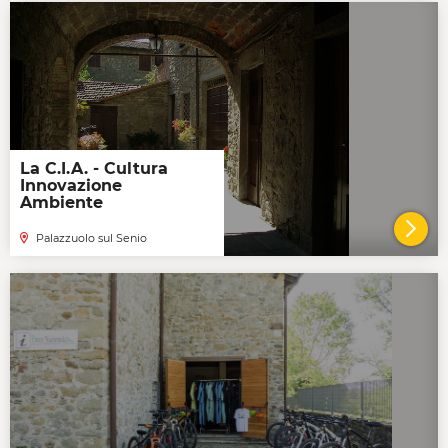
La C.I.A. - Cultura
Innovazione
Ambiente
Palazzuolo sul Senio
VAI 