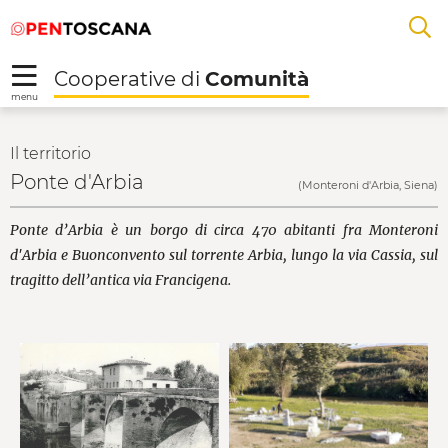
Salta
Salta
Skip to Main Content
A
al
al
menu
Footer
L
Cooperative di
Comunità
R
menu
Ponte d'Arbia - Coope
Il territorio
Ponte d'Arbia
(Monteroni d'Arbia, Siena)
Ponte d’Arbia è un borgo di circa 470 abitanti fra Monteroni
d'Arbia e Buonconvento sul torrente Arbia, lungo la via Cassia, sul
tragitto dell’antica via Francigena.