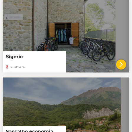
Sigeric
Filattiera
VAI 
Sassalbo economia