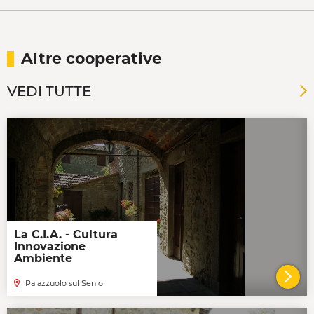
Altre cooperative
VEDI TUTTE
La C.I.A. - Cultura
Innovazione
Ambiente
Palazzuolo sul Senio
VAI 