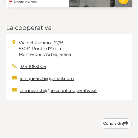
Ponte d'Arbia
VAI A
La cooperativa
Via del Pianino 167/B
53014 Ponte d'Arbia
Monteroni d'Arbia, Siena
334 1055006
icinquearchi@gmail.com
cinquearchi@pec.confcooperative.it
Condividi