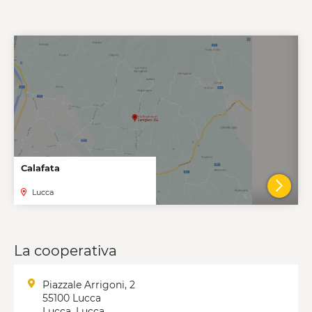
Calafata
Lucca
VAI A
La cooperativa
Piazzale Arrigoni, 2
55100 Lucca
Lucca, Lucca