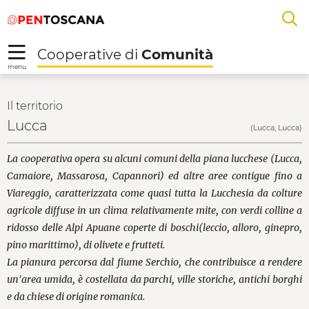
Salta
Salta
Skip to Main Content
A
al
al
menu
Footer
L
Cooperative di
Comunità
R
menu
Lucca - Cooperative d
Il territorio
Lucca
(Lucca, Lucca)
La cooperativa opera su alcuni comuni della piana lucchese (Lucca,
Camaiore, Massarosa, Capannori) ed altre aree contigue fino a
Viareggio, caratterizzata come quasi tutta la Lucchesia da colture
agricole diffuse in un clima relativamente mite, con verdi colline a
ridosso delle Alpi Apuane coperte di boschi(leccio, alloro, ginepro,
pino marittimo), di olivete e frutteti.
La pianura percorsa dal fiume Serchio, che contribuisce a rendere
un'area umida, è costellata da parchi, ville storiche, antichi borghi
e da chiese di origine romanica.