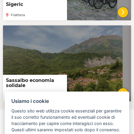
Sigeric
Filattiera
VAI 
Sassalbo economia
solidale
Sassalbo
VAI 
Usiamo i cookie
Questo sito web utilizza cookie essenziali per garantire
il suo corretto funzionamento ed eventuali cookie di
tracciamento per capire come interagisci con esso.
Questi ultimi saranno impostati solo dopo il consenso.
aperta, innovativa, online