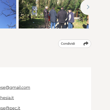
Condividi
tese@gmail.com
esia.it
ese@pec.it