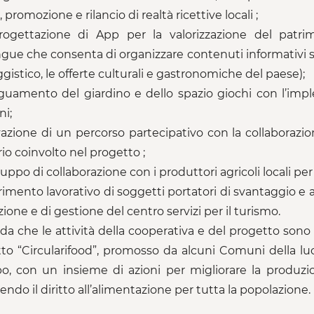
, promozione e rilancio di realtà ricettive locali ;
rogettazione di App per la valorizzazione del patrim
ingue che consenta di organizzare contenuti informativi su
gistico, le offerte culturali e gastronomiche del paese);
eguamento del giardino e dello spazio giochi con l’implem
i;
tivazione di un percorso partecipativo con la collaboraz
rio coinvolto nel progetto ;
iluppo di collaborazione con i produttori agricoli locali per
erimento lavorativo di soggetti portatori di svantaggio e a 
zione e di gestione del centro servizi per il turismo.
rda che le attività della cooperativa e del progetto sono a
to “Circularifood”, promosso da alcuni Comuni della l
bo, con un insieme di azioni per migliorare la produzi
ndo il diritto all’alimentazione per tutta la popolazione.