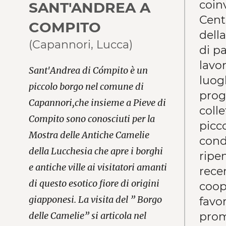
coin
SANT'ANDREA A
Cent
COMPITO
della
(Capannori, Lucca)
di p
lavor
Sant'Andrea di Cómpito è un
luog
piccolo borgo nel comune di
proge
Capannori,che insieme a Pieve di
colle
Compito sono conosciuti per la
picco
Mostra delle Antiche Camelie
cond
della Lucchesia che apre i borghi
ripe
e antiche ville ai visitatori amanti
rece
di questo esotico fiore di origini
coop
giapponesi. La visita del ” Borgo
favor
prom
delle Camelie” si articola nel