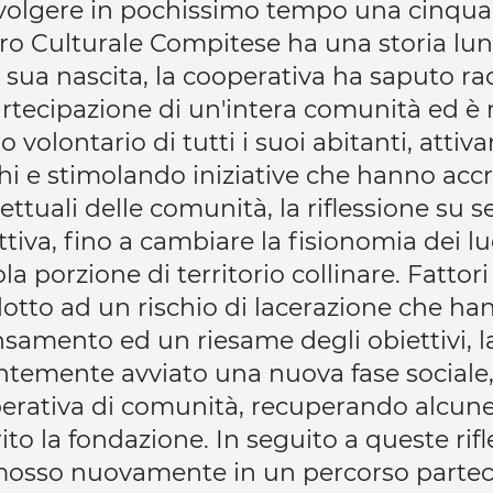
volgere in pochissimo tempo una cinquant
ro Culturale Compitese ha una storia l
 sua nascita, la cooperativa ha saputo racc
artecipazione di un'intera comunità ed è r
o volontario di tutti i suoi abitanti, att
hi e stimolando iniziative che hanno acc
ttuali delle comunità, la riflessione su se
ttiva, fino a cambiare la fisionomia dei lu
la porzione di territorio collinare. Fattor
otto ad un rischio di lacerazione che ha
nsamento ed un riesame degli obiettivi, l
ntemente avviato una nuova fase sociale, c
erativa di comunità, recuperando alcune 
ito la fondazione. In seguito a queste rif
osso nuovamente in un percorso partecip