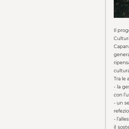
Il pro
Cultur
Capann
genera
ripens
cultura
Tra le 
- la ge
con l’u
- un s
refezi
- l’all
il sos