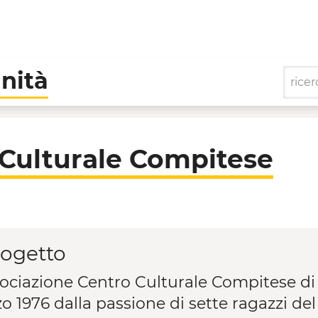
nità
itese - Cooperative d
Culturale Compitese
rogetto
sociazione Centro Culturale Compitese di 
o 1976 dalla passione di sette ragazzi del