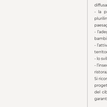
diffusa
- la p
pluril
paesag
- l’ad
bambin
- l’at
territo
- lo sv
- l’ins
ristora
Si rico
proget
del ci
garante