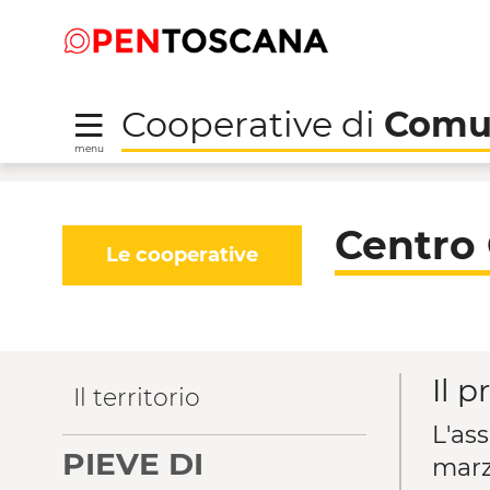
Salta
Salta
Skip to Main Content
al
al
menu
Footer
Cooperative di
Comu
menu
Centro Culturale Comp
Centro 
Le cooperative
Il p
Il territorio
L'as
PIEVE DI
marz