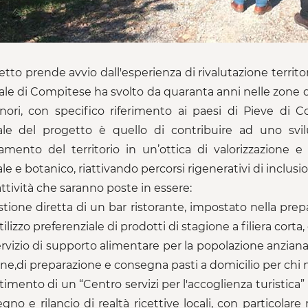
getto prende avvio dall'esperienza di rivalutazione territ
ale di Compitese ha svolto da quaranta anni nelle zone d
ori, con specifico riferimento ai paesi di Pieve di 
le del progetto è quello di contribuire ad uno svilup
amento del territorio in un’ottica di valorizzazione e
le e botanico, riattivando percorsi rigenerativi di inclus
attività che saranno poste in essere:
stione diretta di un bar ristorante, impostato nella prepar
tilizzo preferenziale di prodotti di stagione a filiera corta,
ervizio di supporto alimentare per la popolazione anziana r
one,di preparazione e consegna pasti a domicilio per chi n
estimento di un “Centro servizi per l'accoglienza turistica
tegno e rilancio di realtà ricettive locali, con particolar