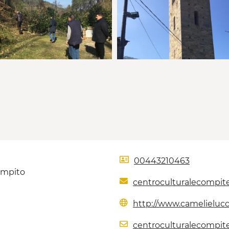
00443210463
ompito
centroculturalecompi
http://www.camelielucch
centroculturalecompit