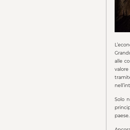
L’econ
Grandu
alle co
valore
tramit
nell’i
Solo n
princi
paese.
Ancora