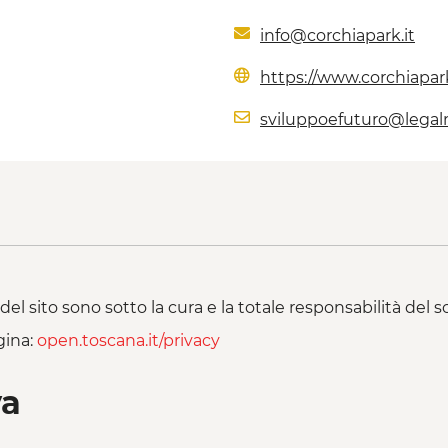
info@corchiapark.it
https://www.corchiapark
sviluppoefuturo@legalm
del sito sono sotto la cura e la totale responsabilità del
gina:
open.toscana.it/privacy
va