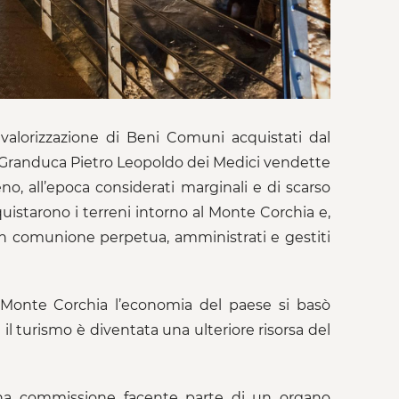
valorizzazione di Beni Comuni acquistati dal
 il Granduca Pietro Leopoldo dei Medici vendette
reno, all’epoca considerati marginali e di scarso
uistarono i terreni intorno al Monte Corchia e,
 in comunione perpetua, amministrati e gestiti
 Monte Corchia l’economia del paese si basò
il turismo è diventata una ulteriore risorsa del
una commissione facente parte di un organo