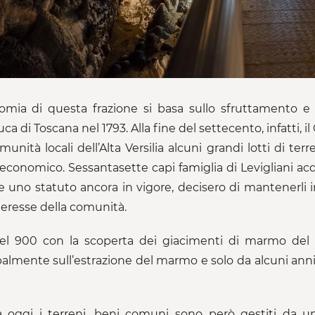
omia di questa frazione si basa sullo sfruttamento e 
ca di Toscana nel 1793. Alla fine del settecento, infatti,
munità locali dell’Alta Versilia alcuni grandi lotti di ter
 economico. Sessantasette capi famiglia di Levigliani acq
e uno statuto ancora in vigore, decisero di mantenerli
nteresse della comunità.
el 900 con la scoperta dei giacimenti di marmo del
palmente sull’estrazione del marmo e solo da alcuni anni 
 oggi i terreni, beni comuni sono però gestiti da 