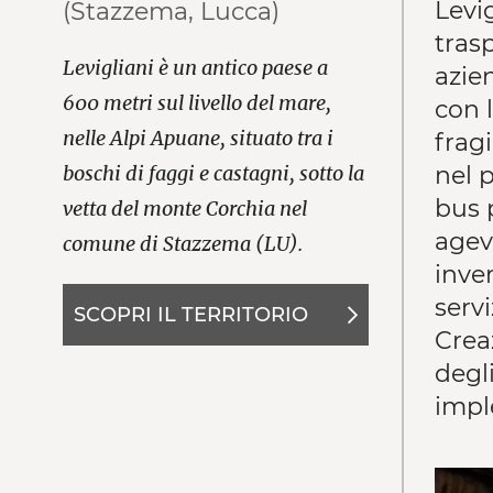
Levig
(Stazzema, Lucca)
trasp
Levigliani è un antico paese a
azie
600 metri sul livello del mare,
con l
nelle Alpi Apuane, situato tra i
fragi
nel 
boschi di faggi e castagni, sotto la
bus 
vetta del monte Corchia nel
agevo
comune di Stazzema (LU).
inve
servi
SCOPRI IL TERRITORIO
Crea
degl
imple