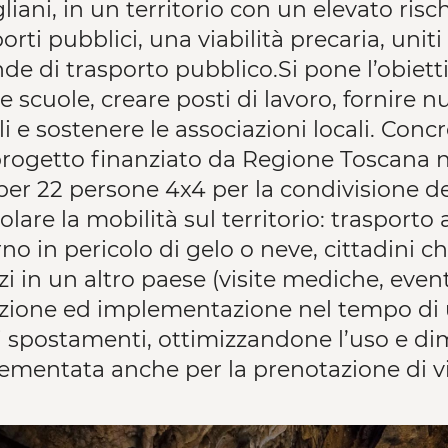
liani, in un territorio con un elevato risc
orti pubblici, una viabilità precaria, uniti
nde di trasporto pubblico.Si pone l’obiett
e scuole, creare posti di lavoro, fornire nu
li e sostenere le associazioni locali. Con
progetto finanziato da Regione Toscana n
per 22 persone 4x4 per la condivisione de
lare la mobilità sul territorio: trasporto 
rno in pericolo di gelo o neve, cittadini 
zi in un altro paese (visite mediche, event
zione ed implementazione nel tempo di 
i spostamenti, ottimizzandone l’uso e dim
mentata anche per la prenotazione di visit