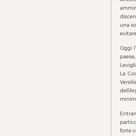
ammini
discen
una so
evitar
Oggi l
paese,
Levigli
La Coo
Versil
dell’A
minima
Entram
partic
forte c