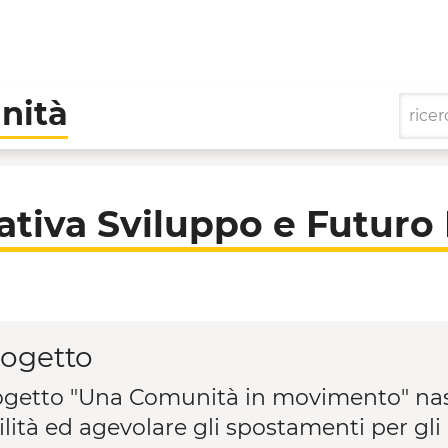
nità
 Futuro Levigliani A.R
tiva Sviluppo e Futuro L
rogetto
rogetto "Una Comunità in movimento" nasc
lità ed agevolare gli spostamenti per gli