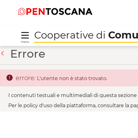
Salta
Salta
Skip to Main Content
al
al
menu
Footer
Cooperative di
Comu
menu
Vallesanta di Corezzo 
Errore
Indietro
errore:
L'utente non è stato trovato.
I contenuti testuali e multimediali di questa sezione 
Per le policy d'uso della piattaforma, consultare la pa