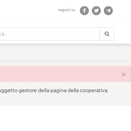
seguici su
ità
Chi
 soggetto gestore della pagina della cooperativa.