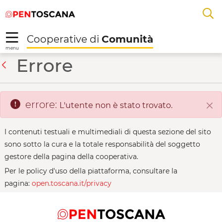
Salta
Salta
Skip to Main Content
A
al
al
menu
Footer
L
Cooperative di
Comunità
R
menu
San Giovanni delle Co
Errore
Indietro
errore:
L'utente non è stato trovato.
Chi
I contenuti testuali e multimediali di questa sezione del sito
sono sotto la cura e la totale responsabilità del soggetto
gestore della pagina della cooperativa.
Per le policy d'uso della piattaforma, consultare la
pagina:
open.toscana.it/privacy