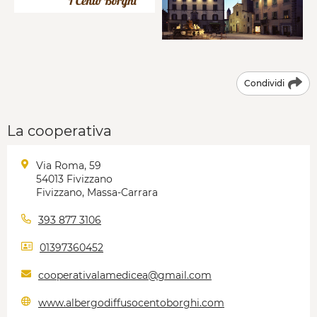
Condividi
La cooperativa
Via Roma, 59
54013 Fivizzano
Fivizzano, Massa-Carrara
393 877 3106
01397360452
cooperativalamedicea@gmail.com
www.albergodiffusocentoborghi.com