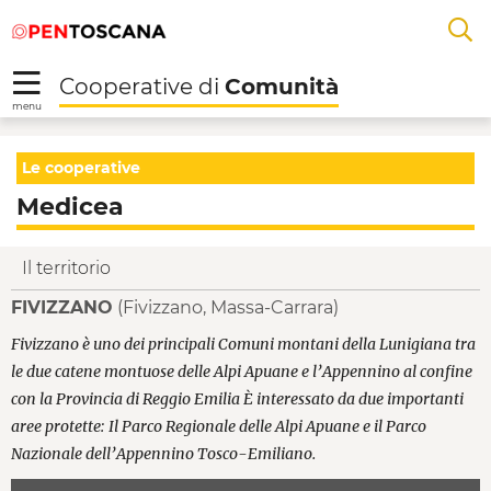
Salta
Salta
Skip to Main Content
A
al
al
menu
Footer
L
Cooperative di
Comunità
R
menu
Medicea - Cooperative
Le cooperative
Medicea
Il territorio
FIVIZZANO
(Fivizzano, Massa-Carrara)
Fivizzano è uno dei principali Comuni montani della Lunigiana tra
le due catene montuose delle Alpi Apuane e l’Appennino al confine
con la Provincia di Reggio Emilia È interessato da due importanti
aree protette: Il Parco Regionale delle Alpi Apuane e il Parco
Nazionale dell’Appennino Tosco-Emiliano.