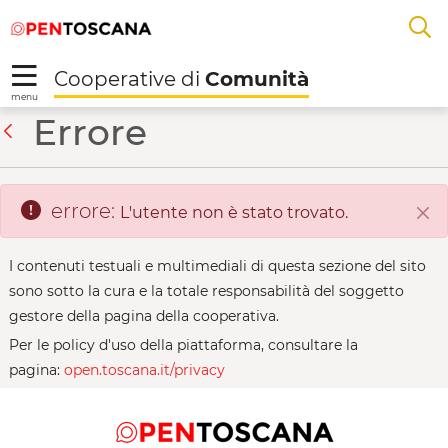
Salta
Salta
Skip to Main Content
A
al
al
menu
Footer
L
Cooperative di
Comunità
R
menu
I cinque archi - Coope
Errore
Indietro
errore:
L'utente non è stato trovato.
Chi
I contenuti testuali e multimediali di questa sezione del sito
sono sotto la cura e la totale responsabilità del soggetto
gestore della pagina della cooperativa.
Per le policy d'uso della piattaforma, consultare la
pagina:
open.toscana.it/privacy