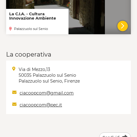
La C.I.A. - Cultura
Innovazione Ambiente
Palazzuolo sul Senio
VAI A
La cooperativa
Via di Mezzo,13
50035 Palazzuolo sul Senio
Palazzuolo sul Senio, Firenze
ciacoopcom@gmail.com
ciacoopcom@pec.it