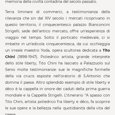
memoria della civiltà contadina del secolo passato.
Terra liminare di commerci, a testimonianza della
rilevanza che sin dal XIV secolo i mercati ricoprivano in
questo territorio, il cinquecentesco palazzo Bianconcini
Strigelli, sede dell'antico mercato, offre un'esperienza di
viaggio nel tempo. Sotto il porticato medievale, ci si
imbatte in un'edicola cinquecentesca, da cui occhieggia
un irreale maestro Yoda, opera scultorea dedicata a
Tito
Chini
(1898-1947). Poliedrico artista, grande interprete
dello stile liberty, Tito Chini ha lasciato a Palazzuolo sul
Senio molte testimonianze: sue le magnifiche formelle
della via crucis esposte nell'oratorio di S.Antonio che
domina il paese. Altro splendido esempio di stile liberty e
déco è la cappella in onore dei caduti della prima guerra
mondiale e la Cappella Strigelli. L’itinerario “A spasso con
Tito Chini, artista poliedrico fra liberty e déco, fa scoprire
le sue opere e la bellezza nella quotidianità della vita del
paese.