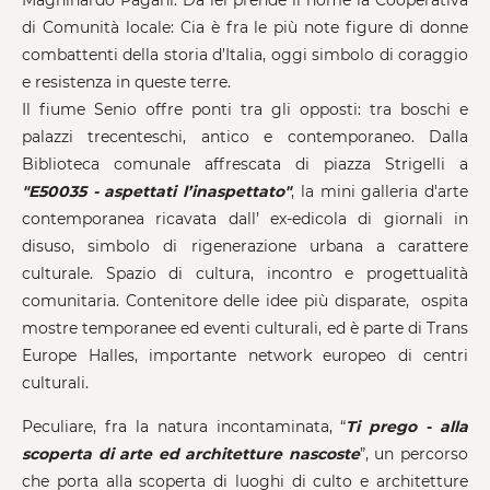
Maghinardo Pagani. Da lei prende il nome la Cooperativa
di Comunità locale: Cia è fra le più note figure di donne
combattenti della storia d’Italia, oggi simbolo di coraggio
e resistenza in queste terre.
Il fiume Senio offre ponti tra gli opposti: tra boschi e
palazzi trecenteschi, antico e contemporaneo. Dalla
Biblioteca comunale affrescata di piazza Strigelli a
"E50035 - aspettati l’inaspettato"
, la mini galleria d'arte
contemporanea ricavata dall’ ex-edicola di giornali in
disuso, simbolo di rigenerazione urbana a carattere
culturale. Spazio di cultura, incontro e progettualità
comunitaria. Contenitore delle idee più disparate, ospita
mostre temporanee ed eventi culturali, ed è parte di Trans
Europe Halles, importante network europeo di centri
culturali.
Peculiare, fra la natura incontaminata, “
Ti prego - alla
scoperta di arte ed architetture nascoste
”, un percorso
che porta alla scoperta di luoghi di culto e architetture