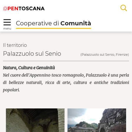
Salta
Salta
Saut au contenu principal
A
al
al
menu
Footer
L
Cooperative di
Comunità
R
menu
Palazzuolo sul Senio 
Il territorio
Palazzuolo sul Senio
(Palazzuolo sul Senio, Firenze)
Natura, Cultura e Genuinità
Nel cuore dell'Appennino tosco romagnolo, Palazzuolo è una perla
di bellezze naturali, ricca di arte, cultura e antiche tradizioni
popolari.