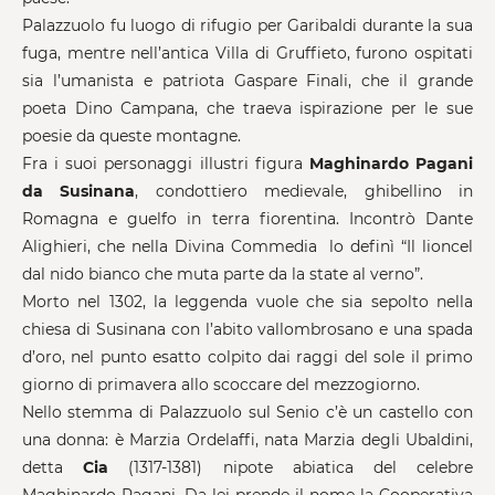
Palazzuolo fu luogo di rifugio per Garibaldi durante la sua
fuga, mentre nell’antica Villa di Gruffieto, furono ospitati
sia l’umanista e patriota Gaspare Finali, che il grande
poeta Dino Campana, che traeva ispirazione per le sue
poesie da queste montagne.
Fra i suoi personaggi illustri figura
Maghinardo Pagani
da Susinana
, condottiero medievale, ghibellino in
Romagna e guelfo in terra fiorentina. Incontrò Dante
Alighieri, che nella Divina Commedia lo definì “Il lioncel
dal nido bianco che muta parte da la state al verno”.
Morto nel 1302, la leggenda vuole che sia sepolto nella
chiesa di Susinana con l’abito vallombrosano e una spada
d’oro, nel punto esatto colpito dai raggi del sole il primo
giorno di primavera allo scoccare del mezzogiorno.
Nello stemma di Palazzuolo sul Senio c’è un castello con
una donna: è Marzia Ordelaffi, nata Marzia degli Ubaldini,
detta
Cia
(1317-1381) nipote abiatica del celebre