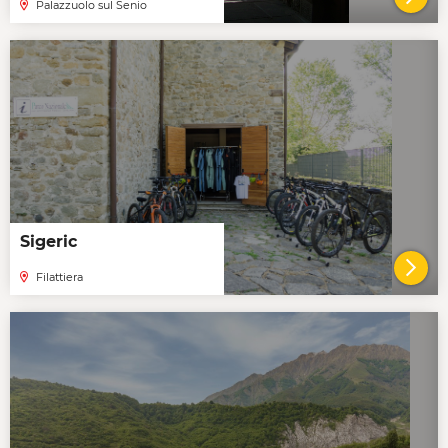
Palazzuolo sul Senio
VAI 
Sigeric
Filattiera
VAI 