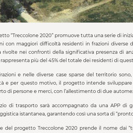
getto “Treccolone 2020” promuove tutta una serie di inizia
ini con maggiori difficoltà residenti in frazioni divers
tà rivolte nei confronti della significativa presenza di a
 rappresenta più del 45% del totale dei residenti di questo
frazioni e nelle diverse case sparse del territorio sono, 
tà e per questo motivo, il progetto intende sviluppare e
rto di persone e merci, con l’allestimento di due automezzi
vizio di trasporto sarà accompagnato da una APP di ge
gistica istantanea, garantendo così una sorta di “pronto 
e del progetto Treccolone 2020 prende il nome dai “tr