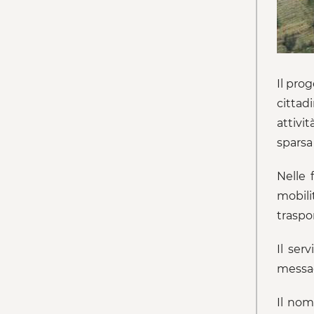
Il pro
cittad
attivi
sparsa
Nelle 
mobili
traspo
Il ser
messag
Il nom