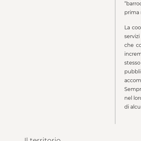
“barro
prima 
La coo
servizi
che co
increm
stesso
pubbli
accomp
Sempre 
nel lor
di alc
Il territorio