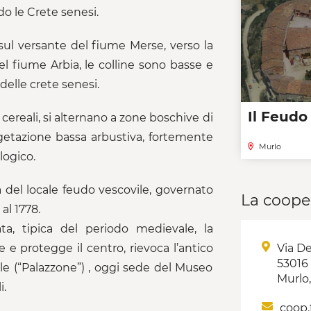
do le Crete senesi.
 sul versante del fiume Merse, verso la
 fiume Arbia, le colline sono basse e
delle crete senesi.
Il Feudo
 cereali, si alternano a zone boschive di
egetazione bassa arbustiva, fortemente
Murlo
logico.
a del locale feudo vescovile, governato
La coope
 al 1778.
ata, tipica del periodo medievale, la
Via De
 e protegge il centro, rievoca l’antico
53016
ile (“Palazzone”) , oggi sede del Museo
Murlo,
i.
coop