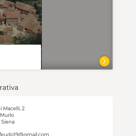
VAI AL DE
rativa
i Macelli, 2
 Murlo
 Siena
.feudo19@gmail.com