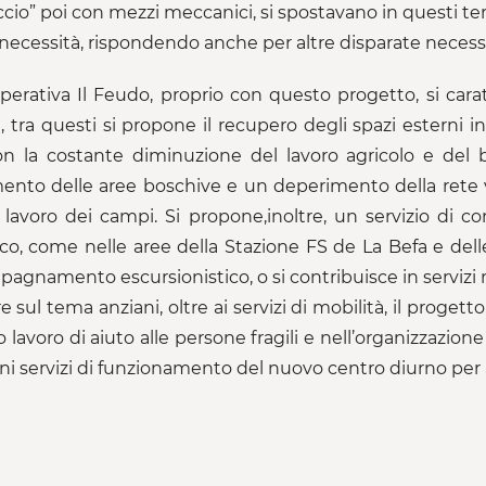
ccio” poi con mezzi meccanici, si spostavano in questi ter
necessità, rispondendo anche per altre disparate necessi
perativa Il Feudo, proprio con questo progetto, si caratte
 , tra questi si propone il recupero degli spazi esterni in
n la costante diminuzione del lavoro agricolo e del b
ento delle aree boschive e un deperimento della rete v
 lavoro dei campi. Si propone,inoltre, un servizio di co
co, come nelle aree della Stazione FS de La Befa e dell
agnamento escursionistico, o si contribuisce in servizi m
sul tema anziani, oltre ai servizi di mobilità, il progetto
o lavoro di aiuto alle persone fragili e nell’organizzazione 
uni servizi di funzionamento del nuovo centro diurno per a