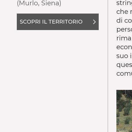
stri
(Murlo, Siena)
che r
di c
SCOPRI IL TERRITORIO
pers
rima
econ
suo i
ques
comu