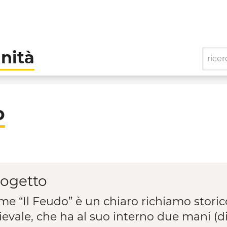
nità
e di Comunità
o
rogetto
ome “Il Feudo” è un chiaro richiamo storic
evale, che ha al suo interno due mani (d