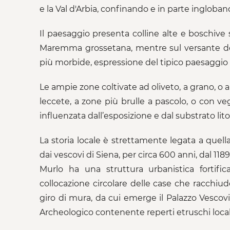
e la Val d'Arbia, confinando e in parte ingloban
Il paesaggio presenta colline alte e boschive
Maremma grossetana, mentre sul versante del
più morbide, espressione del tipico paesaggio 
Le ampie zone coltivate ad oliveto, a grano, o a
leccete, a zone più brulle a pascolo, o con v
influenzata dall’esposizione e dal substrato lito
La storia locale è strettamente legata a quell
dai vescovi di Siena, per circa 600 anni, dal 1189
Murlo ha una struttura urbanistica fortific
collocazione circolare delle case che racchiude
giro di mura, da cui emerge il Palazzo Vescov
Archeologico contenente reperti etruschi local