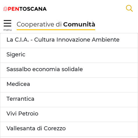
Salta
Salta
Saut au contenu principal
A
al
al
menu
Footer
L
Cooperative di
Comunità
R
menu
Mulazzo Ospitalità e 
La C.I.A. - Cultura Innovazione Ambiente
Sigeric
Sassalbo economia solidale
Medicea
Terrantica
Vivi Petroio
Vallesanta di Corezzo