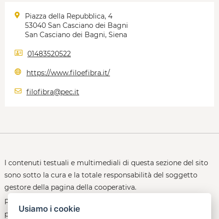
Piazza della Repubblica, 4
53040 San Casciano dei Bagni
San Casciano dei Bagni, Siena
01483520522
https://www.filoefibra.it/
filofibra@pec.it
I contenuti testuali e multimediali di questa sezione del sito
sono sotto la cura e la totale responsabilità del soggetto
gestore della pagina della cooperativa.
Per le policy d'uso della piattaforma, consultare la
Usiamo i cookie
pagina:
open.toscana.it/privacy