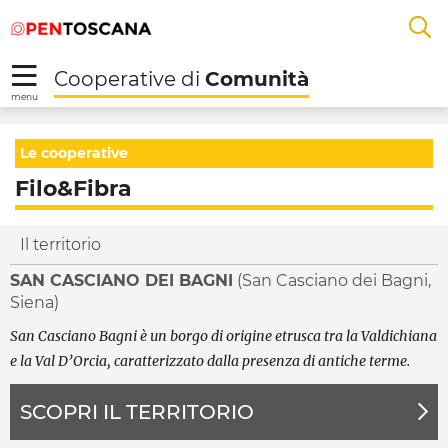
Salta
Salta
Saut au contenu principal
A
al
al
menu
Footer
L
Cooperative di
Comunità
R
menu
Filo&Fibra - Cooperat
Le cooperative
Filo&Fibra
Il territorio
SAN CASCIANO DEI BAGNI
(San Casciano dei Bagni,
Siena)
San Casciano Bagni è un borgo di origine etrusca tra la Valdichiana
e la Val D’Orcia, caratterizzato dalla presenza di antiche terme.
SCOPRI IL TERRITORIO