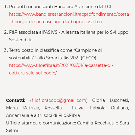
Prodotti riconosciuti Bandiera Arancione del TCI
https://www.bandierearancioni.it/approfondimento/porta
-il-borgo-di-san-casciano-dei-bagni-casa-tua
F&F associata all’ASIVS - Alleanza Italiana per lo Sviluppo
Sostenibile
Terzo posto in classifica come “Campione di
sostenibilità” allo Smarttalks 2021 (GECO)
https://www.filoefibra.it/2021/02/01/la-cassetta-di-
cottura-sale-sul-podio/
Contatti:
(
filofibracoop@gmail.com
) Gloria Lucchesi,
Maria, Patrizia, Rossella , Fulvia, Fabiola, Giuliana,
Annamaria e altri soci di Filo&Fibra
Ufficio stampa e comunicazione: Camilla Recchiuti e Sara
Selmi